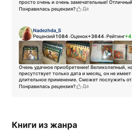
просто очень и очень замечательные! Отличны
Да
Понравилась рецензия?
Nadezhda_S
Рецензий
1084
Оценок
+3644
Рейтинг
+4
•
•
Очень удачное приобретение! Великолепный, на
присутствует только дата и месяц, он не имеет
длительное применение. Сможет послужить от
Да
Понравилась рецензия?
Книги из жанра