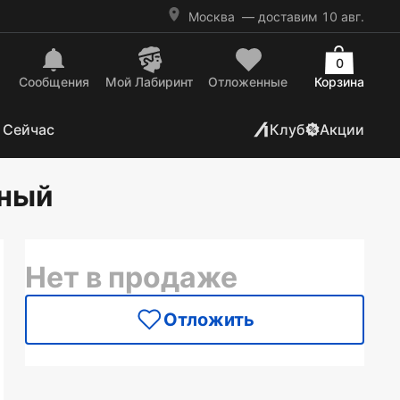
Москва
— доставим 10 авг.
0
Сообщения
Mой Лабиринт
Отложенные
Корзина
 Сейчас
Клуб
Акции
ьный
Нет в продаже
Отложить