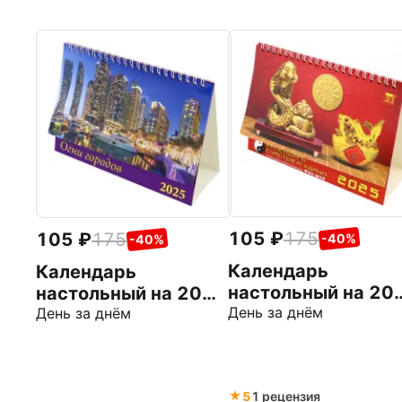
105
175
105
175
-40%
-40%
Календарь
Календарь
настольный на 20
настольный на 2025
год Календарь
День за днём
год Огни городов
День за днём
счастья и удачи
5
1 рецензия