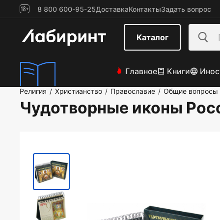
8 800 600-95-25
Доставка
Контакты
Задать вопрос
Каталог
Главное
Книги
Инос
Религия
Христианство
Православие
Общие вопросы 
/
/
/
Чудотворные иконы Рос