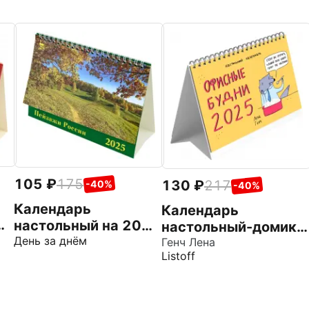
105
175
130
217
-40%
-40%
Календарь
Календарь
25
настольный на 2025
настольный-домик
год Пейзажи России
День за днём
на 2025 год
Генч Лена
Listoff
Зверские будни