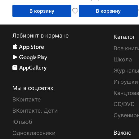
В корзину
В корзину
Лабиринт в кармане
Каталог
Все книг
Школа
Журнал
Игрушки
Мы в соцсетях
Канцтов
ВКонтакте
CD/DVD
ВКонтакте. Дети
Сувенир
Ютьюб
Важно
Одноклассники