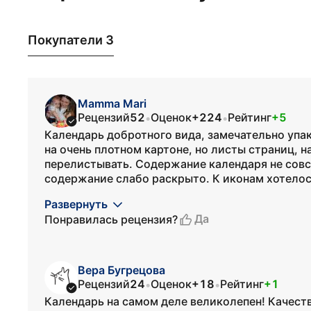
Покупатели 3
Mamma Mari
Рецензий
52
Оценок
+224
Рейтинг
+5
•
•
Календарь добротного вида, замечательно упа
на очень плотном картоне, но листы страниц, на
перелистывать. Содержание календаря не совс
содержание слабо раскрыто. К иконам хотелось
Развернуть
Да
Понравилась рецензия?
Вера Бугрецова
Рецензий
24
Оценок
+18
Рейтинг
+1
•
•
Календарь на самом деле великолепен! Качеств