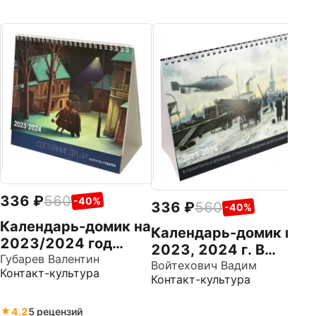
3
К
2
а
Де
Ко
Д
336
560
-40%
336
560
-40%
Календарь-домик на
Календарь-домик на
2023/2024 год
2023, 2024 г. В
Состояние души
Губарев Валентин
лабиринтах
Войтехович Вадим
Контакт-культура
Контакт-культура
времени. Стимпанк
Вадима Войтеховича
4.2
5 рецензий