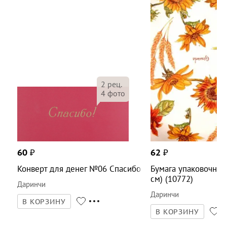
2
рец.
4
фото
60
₽
62
₽
Конверт для денег №06 Спасибо
Бумага упаковочная
см) (10772)
Даринчи
Даринчи
В КОРЗИНУ
В КОРЗИНУ