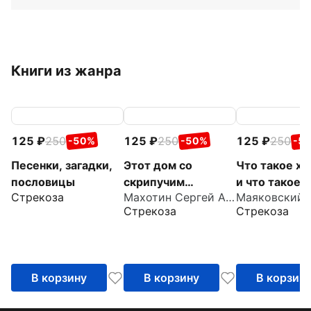
Книги из жанра
125
250
125
250
125
250
-50%
-50%
-5
Песенки, загадки,
Этот дом со
Что такое х
пословицы
скрипучим
и что такое 
Стрекоза
Махотин Сергей Анатольевич
крыльцом
Стрекоза
Стрекоза
В корзину
В корзину
В корзин