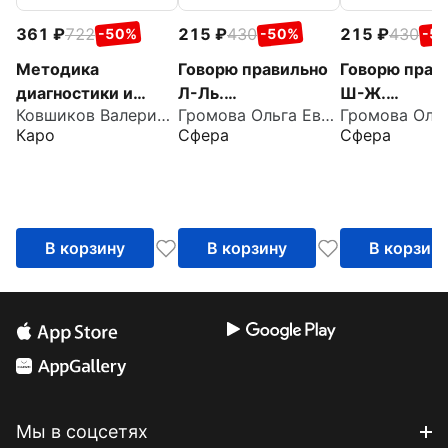
361
722
215
430
215
430
-50%
-50%
-5
Методика
Говорю правильно
Говорю прав
диагностики и
Л-Ль.
Ш-Ж.
Ковшиков Валерий Анатольевич
Громова Ольга Евгеньевна
коррекции
Дидактический
Дидактичес
Каро
Сфера
Сфера
нарушений
материал для
материал дл
употреблений
работы с детьми
работы с де
падежных
окончаний
существительных
В корзину
В корзину
В корзин
Мы в соцсетях