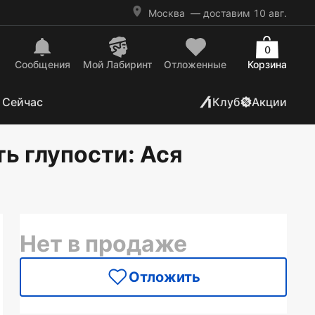
Москва
— доставим 10 авг.
0
Сообщения
Mой Лабиринт
Отложенные
Корзина
 Сейчас
Клуб
Акции
ть глупости
: Ася
Нет в продаже
Отложить