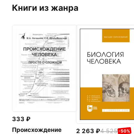
Книги из жанра
333
Происхождение
2 263
4 525
-50%