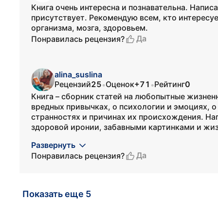
Книга очень интересна и познавательна. Напис
присутствует. Рекомендую всем, кто интересу
организма, мозга, здоровьем.
Да
Понравилась рецензия?
alina_suslina
Рецензий
25
Оценок
+71
Рейтинг
0
•
•
Книга – сборник статей на любопытные жизненн
вредных привычках, о психологии и эмоциях, о
странностях и причинах их происхождения. Нап
здоровой иронии, забавными картинками и жи
Развернуть
Да
Понравилась рецензия?
Показать еще 5