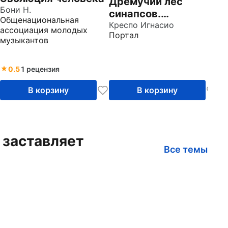
Дремучий лес
Бони Н.
синапсов.
Общенациональная
Нейробиология и
Креспо Игнасио
ассоциация молодых
Портал
тайны
музыкантов
человеческого
мозга
0.5
1 рецензия
В корзину
В корзину
 заставляет
Все темы