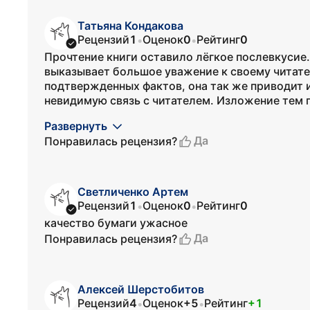
Татьяна Кондакова
Рецензий
1
Оценок
0
Рейтинг
0
•
•
Прочтение книги оставило лёгкое послевкусие.
выказывает большое уважение к своему читате
подтвержденных фактов, она так же приводит 
невидимую связь с читателем. Изложение тем п
Развернуть
Да
Понравилась рецензия?
Светличенко Артем
Рецензий
1
Оценок
0
Рейтинг
0
•
•
качество бумаги ужасное
Да
Понравилась рецензия?
Алексей Шерстобитов
Рецензий
4
Оценок
+5
Рейтинг
+1
•
•