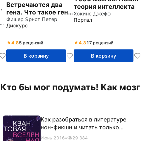
Встречаются два
теория интеллекта
.
гена. Что такое гены
Хокинс Джефф
и как они влияют на
Фишер Эрнст Петер
Портал
аксимов Владимир Ильич
Дискурс
нашу жизнь?
4.8
5 рецензий
4.3
17 рецензий
В корзину
В корзину
"Кто бы мог подумать! Как мозг
Как разобраться в литературе
нон-фикшн и читать только
лучшее
Июнь 2016
•
29 384