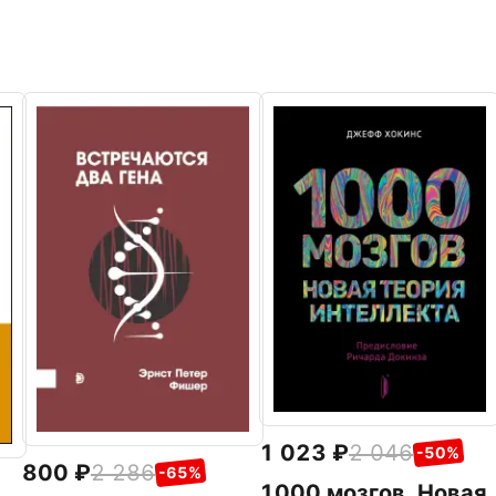
1 023
2 046
-50%
800
2 286
-65%
1000 мозгов. Новая