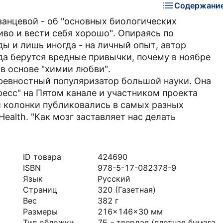
Содержани
занцевой - об "основных биологических
во и вести себя хорошо". Опираясь по
ы и лишь иногда - на личный опыт, автор
да берутся вредные привычки, почему в ноябре
 в основе "химии любви".
ревностный популяризатор большой науки. Она
есс" на Пятом канале и участником проекта
 и колонки публиковались в самых разных
Health. "Как мозг заставляет нас делать
ID товара
424690
ISBN
978-5-17-082378-9
Язык
Русский
Страниц
320
(Газетная)
Вес
382
г
Размеры
216x146x30
мм
Тип обложки
7Б - твердая (плотная бумага