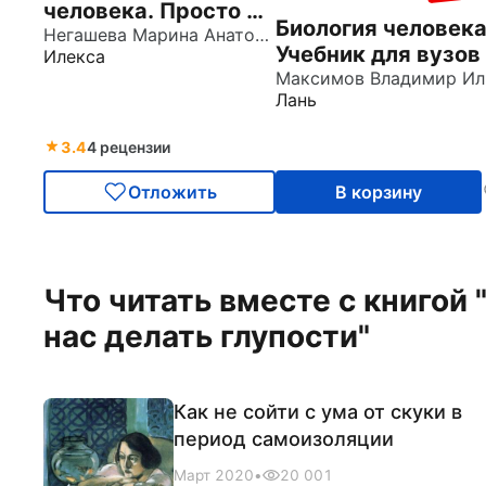
человека. Просто о
Биология человека
сложном. Учебное
Негашева Марина Анатольевна
Учебник для вузов
Илекса
пособие
М
Лань
3.4
4 рецензии
Отложить
В корзину
Что читать вместе с книгой 
нас делать глупости"
Как не сойти с ума от скуки в
период самоизоляции
Март 2020
•
20 001