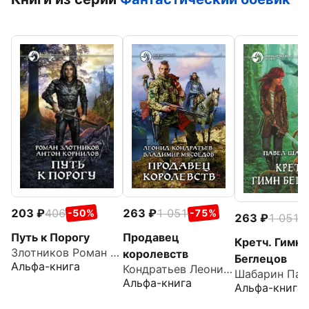
203
406
263
1 051
-50%
-75%
263
1 051
-
Путь к Порогу
Продавец
Кретч. Гимн
Злотников Роман Валерьевич
королевств
Беглецов
Альфа-книга
Кондратьев Леонид Владимирович
Альфа-книга
Альфа-книга