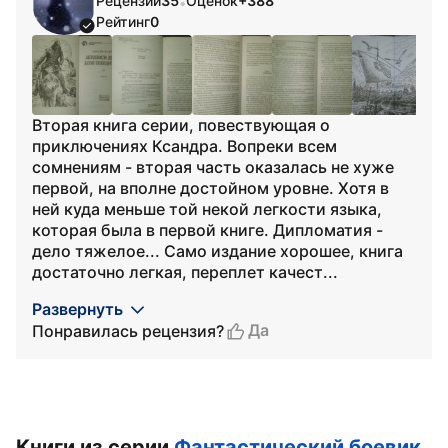
Рецензий
35
Оценок
+388
•
Рейтинг
0
Вторая книга серии, повествующая о
приключениях Ксандра. Вопреки всем
сомнениям - вторая часть оказалась не хуже
первой, на вполне достойном уровне. Хотя в
ней куда меньше той некой легкости языка,
которая была в первой книге. Дипломатия -
дело тяжелое... Само издание хорошее, книга
достаточно легкая, переплет качест...
Развернуть
Да
Понравилась рецензия?
Книги из серии
Фантастический боевик