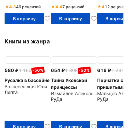
4.3
46 рецензий
4.4
7 рецензий
4
12 рецензи
В корзину
В корзину
В корзин
Книги из жанра
580
1 160
654
1 308
616
1 231
-50%
-50%
-
Русалка в бассейне
Тайна Укокской
Перчатки с
Вознесенская Юлия Николаевна
принцессы
пришитыми
Лепта
Измайлов Александр
пальцами
РуДа
РуДа
В корзину
В корзину
В корзин