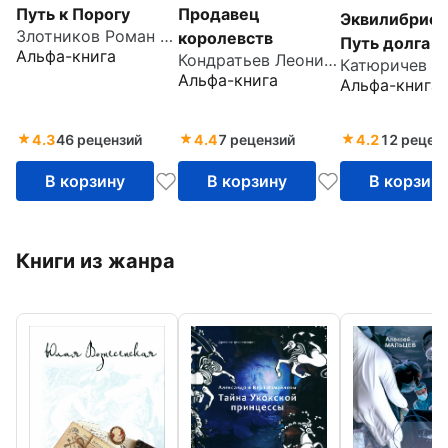
Путь к Порогу
Продавец
Эквилибрист
Злотников Роман Валерьевич
королевств
Путь долга
Альфа-книга
Кондратьев Леонид Владимирович
Альфа-книга
Альфа-книга
4.3
46 рецензий
4.4
7 рецензий
4.2
12 рецен
В корзину
В корзину
В корзин
Книги из жанра