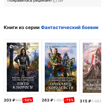
Да
Понравилась рецензия?
Книги из серии
Фантастический боевик
203
406
263
1 051
-50%
-75%
315
1 051
-