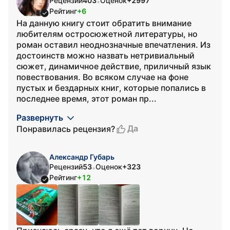
Рецензий
403
Оценок
+2997
•
Рейтинг
+6
На данную книгу стоит обратить внимание
любителям остросюжетной литературы, но
роман оставил неоднозначные впечатления. Из
достоинств можно назвать нетривиальный
сюжет, динамичное действие, приличный язык
повествования. Во всяком случае на фоне
пустых и бездарных книг, которые попались в
последнее время, этот роман пр...
Развернуть
Да
Понравилась рецензия?
Александр Губарь
Рецензий
53
Оценок
+323
•
Рейтинг
+12