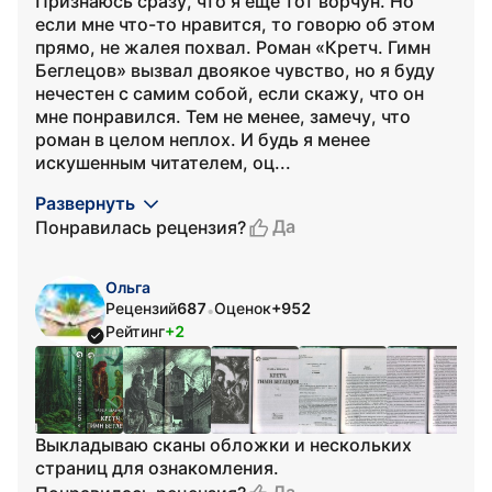
Признаюсь сразу, что я ещё тот ворчун. Но
если мне что-то нравится, то говорю об этом
прямо, не жалея похвал. Роман «Кретч. Гимн
Беглецов» вызвал двоякое чувство, но я буду
нечестен с самим собой, если скажу, что он
мне понравился. Тем не менее, замечу, что
роман в целом неплох. И будь я менее
искушенным читателем, оц...
Развернуть
Да
Понравилась рецензия?
Ольга
Рецензий
687
Оценок
+952
•
Рейтинг
+2
Выкладываю сканы обложки и нескольких
страниц для ознакомления.