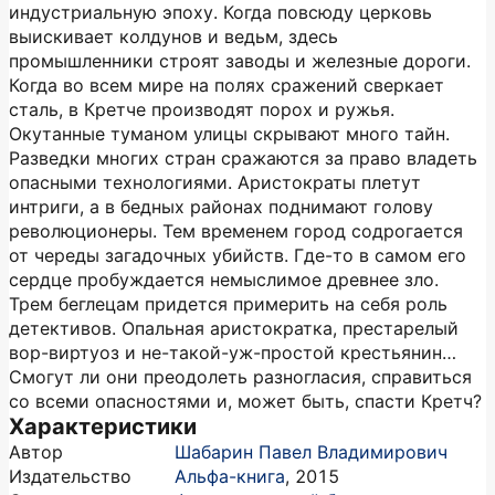
индустриальную эпоху. Когда повсюду церковь
выискивает колдунов и ведьм, здесь
промышленники строят заводы и железные дороги.
Когда во всем мире на полях сражений сверкает
сталь, в Кретче производят порох и ружья.
Окутанные туманом улицы скрывают много тайн.
Разведки многих стран сражаются за право владеть
опасными технологиями. Аристократы плетут
интриги, а в бедных районах поднимают голову
революционеры. Тем временем город содрогается
от череды загадочных убийств. Где-то в самом его
сердце пробуждается немыслимое древнее зло.
Трем беглецам придется примерить на себя роль
детективов. Опальная аристократка, престарелый
вор-виртуоз и не-такой-уж-простой крестьянин…
Смогут ли они преодолеть разногласия, справиться
со всеми опасностями и, может быть, спасти Кретч?
Характеристики
Автор
Шабарин Павел Владимирович
Издательство
Альфа-книга
,
2015