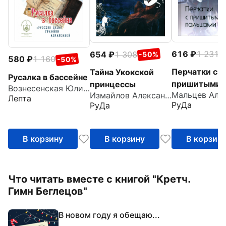
616
1 231
654
1 308
-
-50%
580
1 160
-50%
Перчатки с
Тайна Укокской
Русалка в бассейне
пришитыми
принцессы
Вознесенская Юлия Николаевна
Измайлов Александр
пальцами
Лепта
РуДа
РуДа
В корзину
В корзину
В корзин
Что читать вместе с книгой "Кретч.
Гимн Беглецов"
В новом году я обещаю...