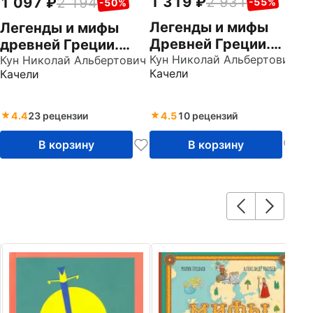
1 319
2 931
1 097
2 194
-55%
-50%
Легенды и мифы
Легенды и мифы
Древней Греции.
древней Греции.
Эпос
Кун Николай Альбертович
Книга 2. Герои
Кун Николай Альбертович
Качели
Качели
4.4
23 рецензии
4.5
10 рецензий
В корзину
В корзину
1
Б