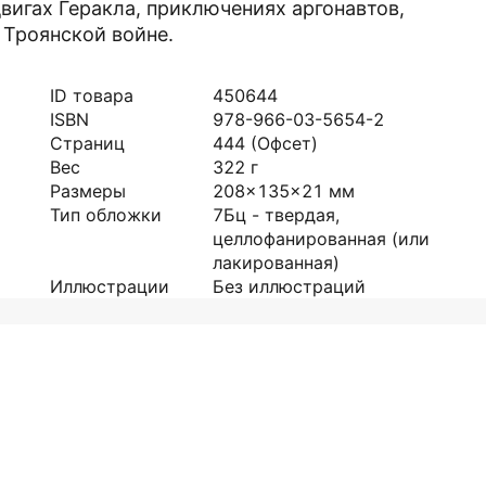
вигах Геракла, приключениях аргонавтов,
 Троянской войне.
ID товара
450644
ISBN
978-966-03-5654-2
Страниц
444
(Офсет)
Вес
322
г
Размеры
208x135x21
мм
Тип обложки
7Бц - твердая,
целлофанированная (или
лакированная)
Иллюстрации
Без иллюстраций