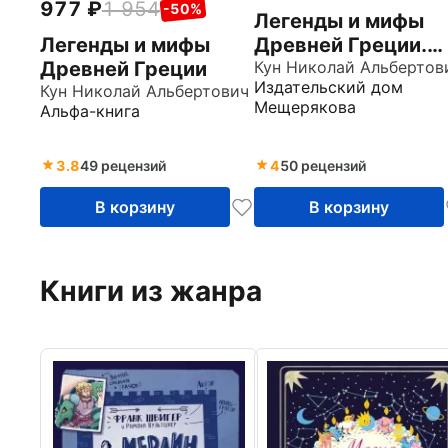
977
1 954
-50%
Легенды и мифы
Легенды и мифы
Древней Греции.
Древней Греции
Часть 2.
Кун Николай Альбертов
Издательский дом
Кун Николай Альбертович
Древнегреческий
Мещерякова
Альфа-книга
эпос
3.8
49 рецензий
4
50 рецензий
В корзину
В корзину
Книги из жанра