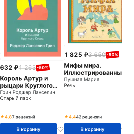
Ла
Ка
1 825
3 650
-50%
Мифы мира.
632
1 263
-50%
Иллюстрированный
Король Артур и
атлас мифических
Пушная Мария
рыцари Круглого
Речь
существ
Стола
Грин Роджер Ланселин
Старый парк
4.8
7 рецензий
4.4
42 рецензии
В корзину
В корзину