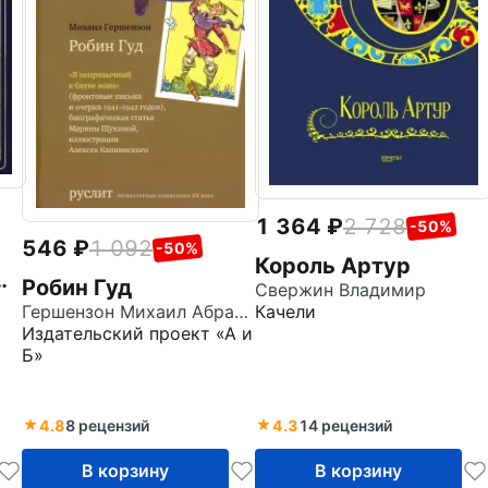
1 364
2 728
-50%
546
1 092
-50%
Король Артур
Робин Гуд
Свержин Владимир
Качели
Гершензон Михаил Абрамович
Издательский проект «А и
Б»
4.8
8 рецензий
4.3
14 рецензий
В корзину
В корзину