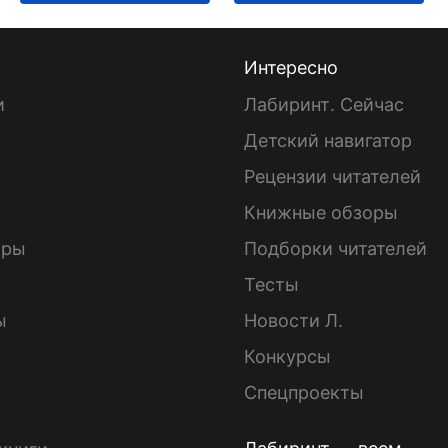
Интересно
и
Лабиринт. Сейчас
Детский навигатор
ы
Рецензии читателей
Книжные обзоры
ары
Подборки читателей
Тесты
ы
Новости Л.
Конкурсы
Спецпроекты