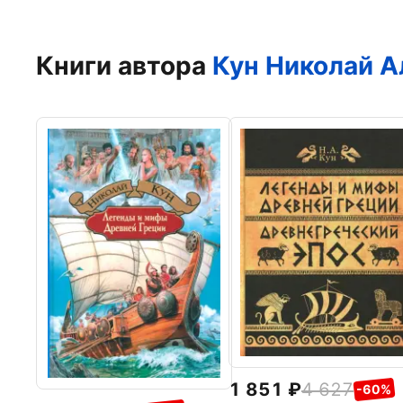
Книги автора
Кун Николай А
1 851
4 627
-60%