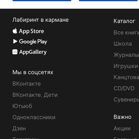
Лабиринт в кармане
Каталог
Все книг
Школа
Журнал
Игрушки
Мы в соцсетях
Канцтов
ВКонтакте
CD/DVD
ВКонтакте. Дети
Сувенир
Ютьюб
Важно
Одноклассники
Дзен
Акции