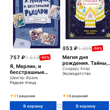
653
1 305
-50%
Магия дня
757
1 513
-50%
рождения. Тайны,
Я, Мерлин, и
символы,
Сондерс Клэр
бесстрашные
Эксмодетство
талисманы
рыцари. Из первых
Швигер Франк
Редкая птица
рук от легендарных
рассказчиков
5
1 рецензия
5
5 рецензий
В корзину
В корзину