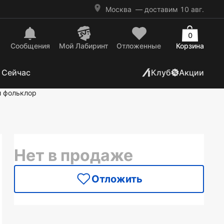
Москва
— доставим 10 авг.
0
Сообщения
Mой Лабиринт
Отложенные
Корзина
 Сейчас
Клуб
Акции
и фольклор
Нет в продаже
Отложить