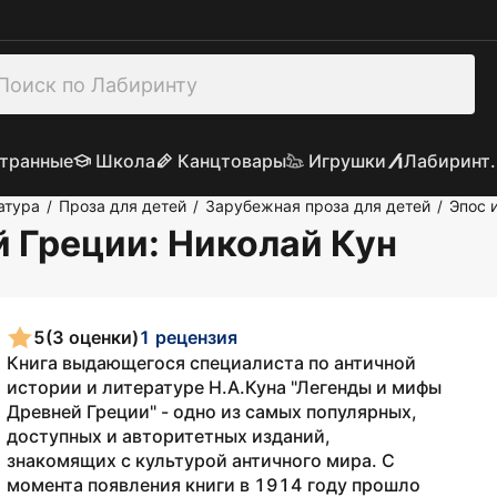
транные
Школа
Канцтовары
Игрушки
Лабиринт.
атура
Проза для детей
Зарубежная проза для детей
Эпос 
/
/
/
й Греции
: Николай Кун
5
(3 оценки)
1 рецензия
Книга выдающегося специалиста по античной
истории и литературе Н.А.Куна "Легенды и мифы
Древней Греции" - одно из самых популярных,
доступных и авторитетных изданий,
знакомящих с культурой античного мира. С
момента появления книги в 1914 году прошло