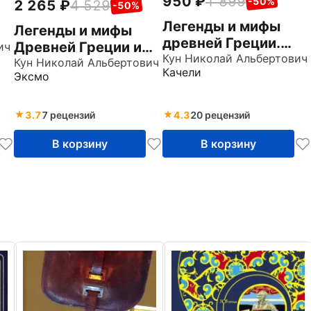
950
1 899
-50%
2 265
4 529
-50%
Легенды и мифы
Легенды и мифы
древней Греции.
Древней Греции и
ич
Книга 1. Боги
Кун Николай Альбертович
Рима.Что
Кун Николай Альбертович
Качели
Эксмо
рассказывали
древние греки и
римляне о своих
3.7
7 рецензий
4.3
20 рецензий
богах и героях
В корзину
В корзину