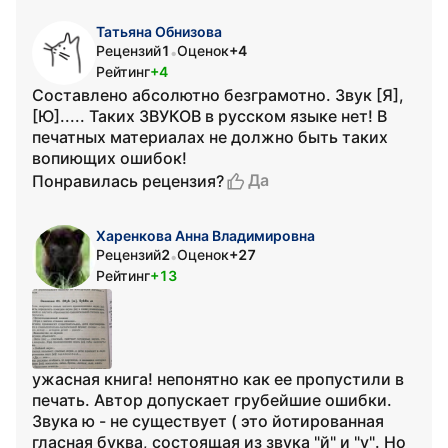
Татьяна Обнизова
Рецензий
1
Оценок
+4
•
Рейтинг
+4
Составлено абсолютно безграмотно. Звук [Я],
[Ю]..... Таких ЗВУКОВ в русском языке нет! В
печатных материалах не должно быть таких
вопиющих ошибок!
Да
Понравилась рецензия?
Харенкова Анна Владимировна
Рецензий
2
Оценок
+27
•
Рейтинг
+13
ужасная книга! непонятно как ее пропустили в
печать. Автор допускает грубейшие ошибки.
Звука ю - не существует ( это йотированная
гласная буква, состоящая из звука "й" и "у". Но