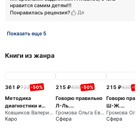
нравится самим детям!!!
Да
Понравилась рецензия?
Показать еще 5
Книги из жанра
361
722
215
430
215
430
-50%
-50%
-5
Методика
Говорю правильно
Говорю прав
диагностики и
Л-Ль.
Ш-Ж.
Ковшиков Валерий Анатольевич
Громова Ольга Евгеньевна
коррекции
Дидактический
Дидактичес
Каро
Сфера
Сфера
нарушений
материал для
материал дл
употреблений
работы с детьми
работы с де
падежных