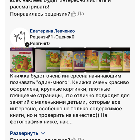
всех наклеек будет интересно листать и
рассматривать!
Да
Понравилась рецензия?
Екатерина Левченко
Рецензий
1
Оценок
0
•
Рейтинг
0
Книжка будет очень интересна начинающим
познавать "один-много". Книжка очень красиво
оформлена, крупные картинки, плотные
глянцевые страницы, что отлично подходит для
занятий с маленькими детьми, которым все
интересно, особенно не только содержимое
книги, но и проверить на качество)) На
фотографиях ниже, нак...
Развернуть
Да
Понравилась рецензия?