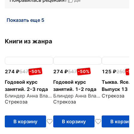
Показать еще 5
Книги из жанра
274
547
274
547
125
250
-50%
-50%
-5
Годовой курс
Годовой курс
Тыква. Ясель
занятий. 2-3 года
занятий. 1-2 года
Выпуск 13
Блиндер Анна Владимировна
Блиндер Анна Владимировна
Стрекоза
Стрекоза
Стрекоза
В корзину
В корзину
В корзин