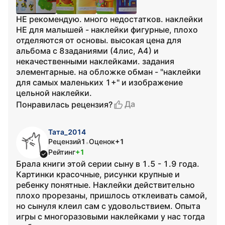
НЕ рекомендую. много недостатков. наклейки
НЕ для малышей - наклейки фигурные, плохо
отделяются от основы. высокая цена для
альбома с 8заданиями (4лис, А4) и
некачественными наклейками. задания
элементарные. на обложке обман - "наклейки
для самых маленьких 1+" и изображение
цельной наклейки.
Да
Понравилась рецензия?
Тата_2014
Рецензий
1
Оценок
+1
•
Рейтинг
+1
Брала книги этой серии сыну в 1.5 - 1.9 года.
Картинки красочные, рисунки крупные и
ребенку понятные. Наклейки действительно
плохо прорезаны, пришлось отклеивать самой,
но сынуля клеил сам с удовольствием. Опыта
игры с многоразовыми наклейками у нас тогда