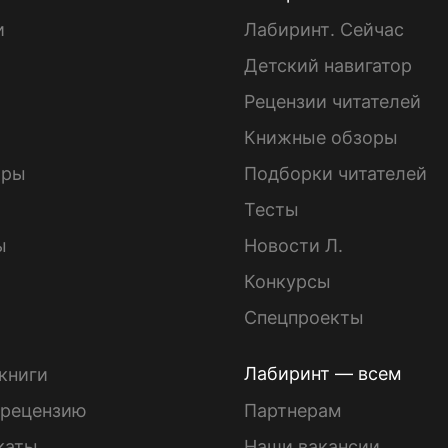
и
Лабиринт. Сейчас
Детский навигатор
ы
Рецензии читателей
Книжные обзоры
ары
Подборки читателей
Тесты
ы
Новости Л.
Конкурсы
Спецпроекты
Лабиринт — всем
книги
 рецензию
Партнерам
каты
Наши вакансии