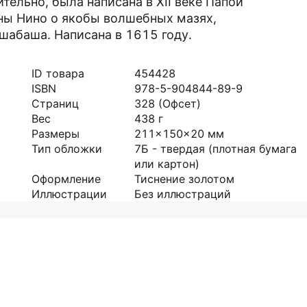
ельно, была написана в XII веке Папой
ны Нино о якобы волшебных мазях,
шабаша. Написана в 1615 году.
ID товара
454428
ISBN
978-5-904844-89-9
Страниц
328
(Офсет)
Вес
438
г
Размеры
211x150x20
мм
Тип обложки
7Б - твердая (плотная бумага
или картон)
Оформление
Тиснение золотом
Иллюстрации
Без иллюстраций