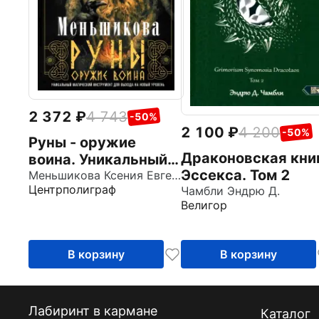
2 372
4 743
-50%
2 100
4 200
-50%
Руны - оружие
Драконовская кни
воина. Уникальный
Эссекса. Том 2
магический
Меньшикова Ксения Евгеньевна
Центрполиграф
Чамбли Эндрю Д.
инструмент для
Велигор
выхода на новый
уровень
В корзину
В корзину
Лабиринт в кармане
Каталог