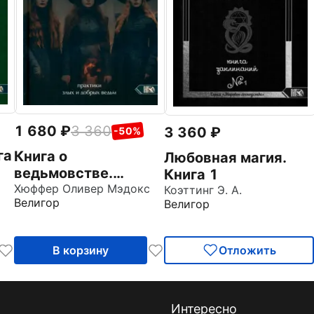
1 680
3 360
3 360
-50%
га
Книга о
Любовная магия.
ведьмовстве.
Книга 1
Практики злых и
Хюффер Оливер Мэдокс
Коэттинг Э. А.
Велигор
Велигор
добрых ведьм
В корзину
Отложить
Интересно