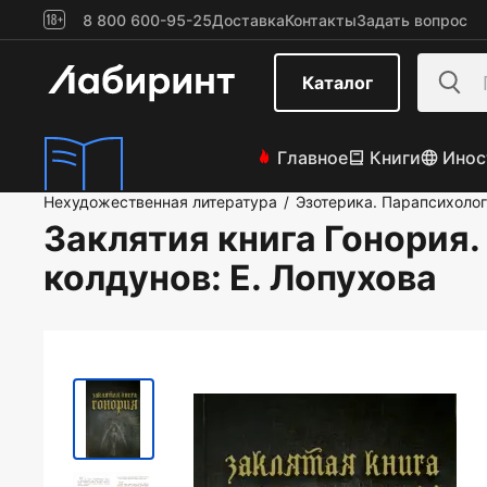
8 800 600-95-25
Доставка
Контакты
Задать вопрос
Каталог
Главное
Книги
Инос
Нехудожественная литература
Эзотерика. Парапсихоло
/
Заклятия книга Гонория
колдунов
: Е. Лопухова