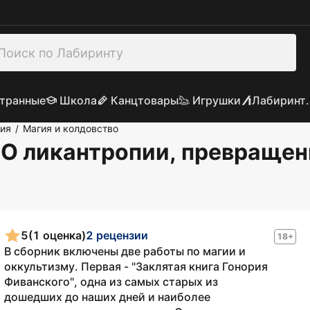
транные
Школа
Канцтовары
Игрушки
Лабиринт.
гия
Магия и колдовство
/
. О ликантропии, превращен
5
(1 оценка)
2 рецензии
18+
В сборник включены две работы по магии и
оккультизму. Первая - "Заклятая книга Гонория
Фиванского", одна из самых старых из
дошедших до наших дней и наиболее