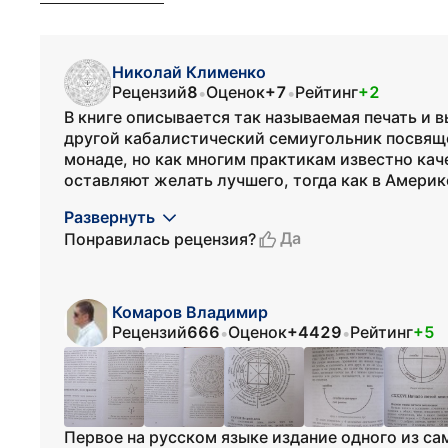
Николай Клименко
Рецензий
8
Оценок
+7
Рейтинг
+2
•
•
В книге описывается так называемая печать и вы
другой кабалистический семиугольник посвящ
монаде, но как многим практикам известно каче
оставляют желать лучшего, тогда как в Америке
Развернуть
Да
Понравилась рецензия?
Комаров Владимир
Рецензий
666
Оценок
+4429
Рейтинг
+5
•
•
Первое на русском языке издание одного из с