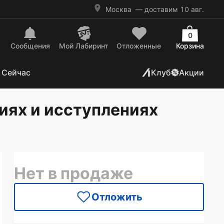
Москва
— доставим 10 авг.
0
Сообщения
Mой Лабиринт
Отложенные
Корзина
 Сейчас
Клуб
Акции
иях и исступлениях
Нет в продаже
Отложить