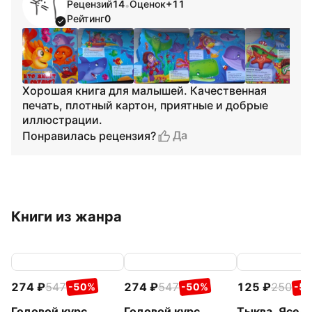
Рецензий
14
Оценок
+11
•
Рейтинг
0
Хорошая книга для малышей. Качественная
печать, плотный картон, приятные и добрые
иллюстрации.
Да
Понравилась рецензия?
Книги из жанра
274
547
274
547
125
250
-50%
-50%
-5
Годовой курс
Годовой курс
Тыква. Ясель