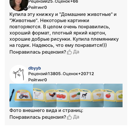
Рецензий
25
Оценок
+66
•
Рейтинг
0
Купила эту книжку и "Домашние животные" и
"Животные". Некоторые картинки
повторяются. В целом очень понравились,
хороший формат, плотный яркий картон,
хорошие добрые рисунки. Купила племяннику
на годик. Надеюсь, что ему понравится!))
Да
Понравилась рецензия?
dbyyb
Рецензий
13805
Оценок
+20712
•
Рейтинг
0
Фото внешнего вида и страниц:
Да
Понравилась рецензия?