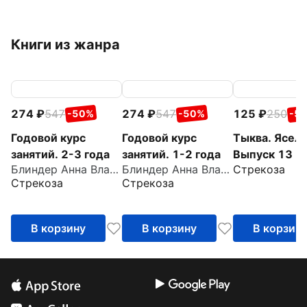
Книги из жанра
274
547
274
547
125
250
-50%
-50%
-5
Годовой курс
Годовой курс
Тыква. Ясель
занятий. 2-3 года
занятий. 1-2 года
Выпуск 13
Блиндер Анна Владимировна
Блиндер Анна Владимировна
Стрекоза
Стрекоза
Стрекоза
В корзину
В корзину
В корзин