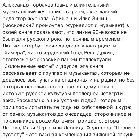
Александр Горбачев (самый влиятельнынй
музыкальный журналист страны, экс-главный
редактор журнала "Афиша") и Илья Зинин
(московский промоутер, журналист и музыкант) в
своей книге показывают, что лихие 90-е вовсе не
были для русского рока потерянным временем.
Лютые петербургские хардкор-авангардисты
"Химера", чистосердечный бард Веня Дркин,
оголтелые московские панк-интеллектуалы
"Соломенные еноты" и другие: эта книга
рассказывает о группах и музыкантах, которым не
довелось выступать на стадионах и на радио, но без
которых невозможно по-настоящему понять
историю русской культуры последней четверти
века. Рассказано о них устами людей, которым
пришлось испытать те годы на собственной шкуре:
от самих музыкантов до очевидцев, сторонников и
поклонников вроде Артемия Троицкого, Егора
Летова, Ильи Черта или Леонида Федорова. "Песни в
пустоту" - это важная компенсация зияющей лакуны