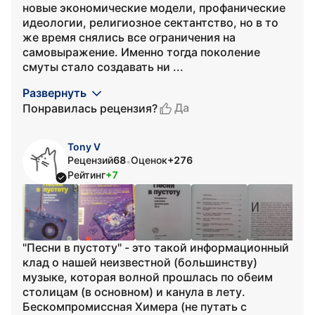
новые экономические модели, профанические
идеологии, религиозное сектантство, но в то
же время снялись все ограничения на
самовыражение. Именно тогда поколение
смуты стало создавать ни ...
Развернуть
Да
Понравилась рецензия?
Tony V
Рецензий
68
Оценок
+276
•
Рейтинг
+7
"Песни в пустоту" - это такой информационный
клад о нашей неизвестной (большинству)
музыке, которая волной прошлась по обеим
столицам (в основном) и канула в лету.
Бескомпромиссная Химера (не путать с