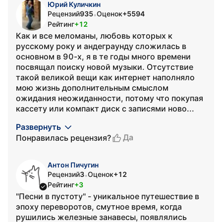
Юрий Куличкин
Рецензий
935
Оценок
+5594
•
Рейтинг
+12
Как и все меломаны, любовь которых к
русскому року и андеграунду сложилась в
основном в 90-х, я в те годы много времени
посвящал поиску новой музыки. Отсутствие
такой великой вещи как интернет наполняло
мою жизнь дополнительным смыслом
ожидания неожиданности, потому что покупая
кассету или компакт диск с записями ново...
Развернуть
Да
Понравилась рецензия?
Антон Пичугин
Рецензий
3
Оценок
+12
•
Рейтинг
+3
"Песни в пустоту" - уникальное путешествие в
эпоху переворотов, смутное время, когда
рушились железные занавесы, появлялись