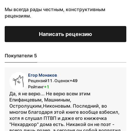
Мы всегда рады честным, конструктивным
рецензиям.
Написать рецензию
Покупатели 5
Егор Монаков
Рецензий
11
Оценок
+49
•
Рейтинг
+1
Да, я не верю... Не верю всем этим
Епифанцевым, Машниным,
Остролуцким,Никоновым. Последний, во
многом благодаря этой книге вообще взбесил,
хотя я слушал ПТВП и даже его книжечка
"Нехардкор" дома есть. Никакой он не поэт -
всего лишь позер, а сегодня он собой воплотил