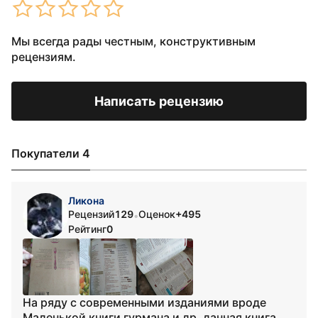
Мы всегда рады честным, конструктивным
рецензиям.
Написать рецензию
Покупатели 4
Ликона
Рецензий
129
Оценок
+495
•
Рейтинг
0
На ряду с современными изданиями вроде
Маленькой книги гурмана и др, данная книга