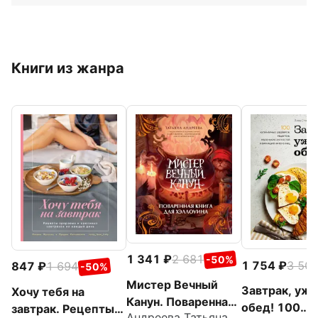
Книги из жанра
1 341
2 681
-50%
1 754
3 50
847
1 694
-50%
Мистер Вечный
Завтрак, ужин
Хочу тебя на
Канун. Поваренная
обед! 100
завтрак. Рецепты
Андреева Татьяна