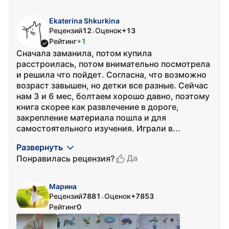
Ekaterina Shkurkina
Рецензий
12
Оценок
+13
•
Рейтинг
+1
Сначала заманила, потом купила
расстроилась, потом внимательно посмотрела
и решила что пойдет. Согласна, что возможно
возраст завышен, но детки все разные. Сейчас
нам 3 и 6 мес, болтаем хорошо давно, поэтому
книга скорее как развлечение в дороге,
закрепление материала пошла и для
самостоятельного изучения. Играли в...
Развернуть
Да
Понравилась рецензия?
Марина
Рецензий
7881
Оценок
+7853
•
Рейтинг
0