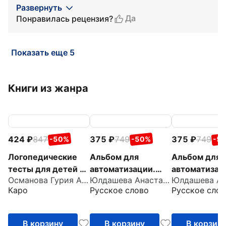
Развернуть
Да
Понравилась рецензия?
Показать еще 5
Книги из жанра
424
847
375
749
375
749
-50%
-50%
-5
Логопедические
Альбом для
Альбом для
тесты для детей 2-
автоматизации.
автоматизац
Османова Гурия Абдулбарисовна
Юлдашева Анастасия Павловна
3 лет
Звук Ш
Звук С
Каро
Русское слово
Русское слов
В корзину
В корзину
В корзин