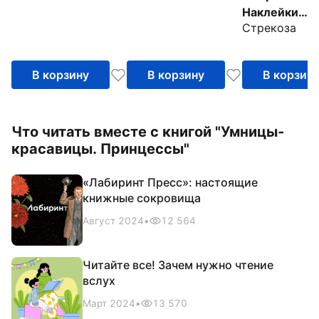
Наклейки
Стрекоза
матрешки
В корзину
В корзину
В корзин
Что читать вместе с книгой "Умницы-
красавицы. Принцессы"
«Лабиринт Пресс»: настоящие
книжные сокровища
Август 2024
•
12 564
Читайте все! Зачем нужно чтение
вслух
Март 2024
•
13 570