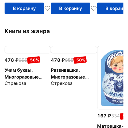
В корзину
В корзину
В корзин
Книги из жанра
478
955
478
955
-50%
-50%
Учим буквы.
Развивашки.
Многоразовые
Многоразовые
Стрекоза
Стрекоза
рабочие тетради
рабочие тетради
167
334
-5
Матрешка-г