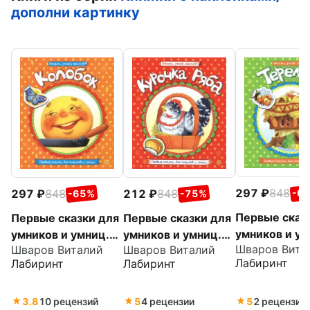
дополни картинку
297
848
297
848
212
848
-6
-65%
-75%
Первые сказ
Первые сказки для
Первые сказки для
умников и ум
умников и умниц.
умников и умниц.
Шваров Вита
Шваров Виталий
Шваров Виталий
Теремок
Колобок
Курочка Ряба
Лабиринт
Лабиринт
Лабиринт
3.8
10 рецензий
5
4 рецензии
5
2 рецензии