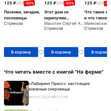
125
250
125
250
125
250
-50%
-50%
-5
Песенки, загадки,
Этот дом со
Что такое х
пословицы
скрипучим
и что такое 
Стрекоза
Махотин Сергей Анатольевич
крыльцом
Стрекоза
Стрекоза
В корзину
В корзину
В корзин
Что читать вместе с книгой "На ферме"
«Лабиринт Пресс»: настоящие
книжные сокровища
Август 2024
•
12 549