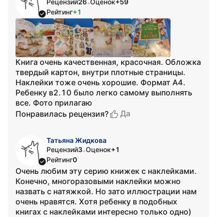
Рецензий
26
Оценок
+59
•
Рейтинг
+1
Книга очень качественная, красочная. Обложка
твердый картон, внутри плотные страницы.
Наклейки тоже очень хорошие. Формат А4.
Ребенку в2.10 было легко самому выполнять
все. Фото прилагаю
Да
Понравилась рецензия?
Татьяна Жидкова
Рецензий
3
Оценок
+1
•
Рейтинг
0
Очень любим эту серию книжек с наклейками.
Конечно, многоразовыми наклейки можно
назвать с натяжкой. Но зато иллюстрации нам
очень нравятся. Хотя ребенку в подобных
книгах с наклейками интересно только одно)