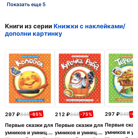
Показать еще 5
Книги из серии
Книжки с наклейками/
дополни картинку
297
848
297
848
212
848
-6
-65%
-75%
Первые сказ
Первые сказки для
Первые сказки для
умников и ум
умников и умниц.
умников и умниц.