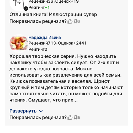
Рецензий
36
Оценок
+19
•
Рейтинг
+1
Отличная книга! Иллюстрации супер
Да
Понравилась рецензия?
Надежда Ивина
Рецензий
713
Оценок
+2441
•
Рейтинг
0
Хорошая творческая серия. Нужно находить
наклейку чтобы заклеить силуэт. От 2-х лет и
до какого угодно возраста. Можно
использовать как развлечение для всей семьи.
Книжка познавательная и веселая. Шрифт
крупный и тем детям которые только начинают
самостоятельно читать, он может подойти для
чтения. Смущает, что прих...
Развернуть
Да
Понравилась рецензия?