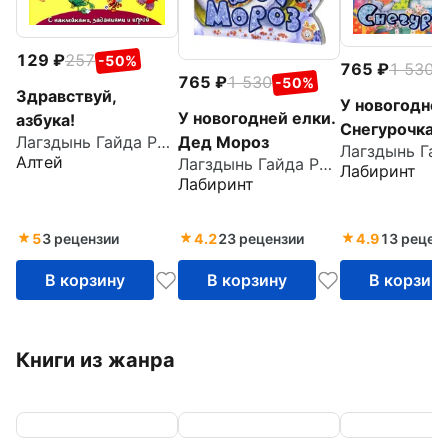
129
257
-50%
765
1 530
-
765
1 530
-50%
Здравствуй,
У новогодней
У новогодней елки.
азбука!
Снегурочка
Дед Мороз
Лагздынь Гайда Рейнгольдовна
Алтей
Лагздынь Гайда Рейнгольдовна
Лабиринт
Лабиринт
5
3 рецензии
4.2
23 рецензии
4.9
13 рецен
В корзину
В корзину
В корзин
Книги из жанра