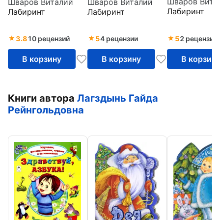
Шваров Вита
Шваров Виталий
Шваров Виталий
Теремок
Колобок
Курочка Ряба
Лабиринт
Лабиринт
Лабиринт
3.8
10 рецензий
5
4 рецензии
5
2 рецензии
В корзину
В корзину
В корзин
Книги автора
Лагздынь Гайда
Рейнгольдовна