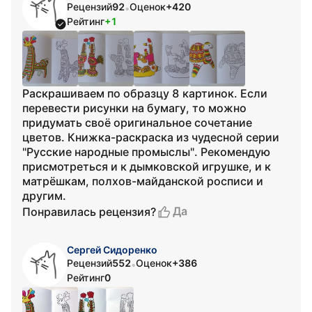
Рецензий
92
Оценок
+420
•
Рейтинг
+1
Раскрашиваем по образцу 8 картинок. Если
перевести рисунки на бумагу, то можно
придумать своё оригинальное сочетание
цветов. Книжка-раскраска из чудесной серии
"Русские народные промыслы". Рекомендую
присмотреться и к дымковской игрушке, и к
матрёшкам, полхов-майданской росписи и
другим.
Да
Понравилась рецензия?
Сергей Сидоренко
Рецензий
552
Оценок
+386
•
Рейтинг
0