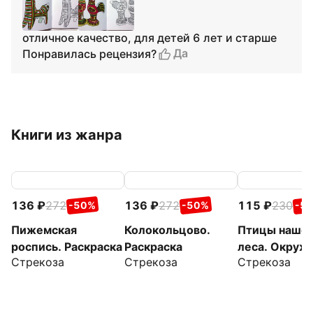
отличное качество, для детей 6 лет и старше
Да
Понравилась рецензия?
Книги из жанра
136
272
136
272
115
230
-50%
-50%
-5
Пижемская
Колокольцово.
Птицы наше
роспись. Раскраска
Раскраска
леса. Окру
Стрекоза
Стрекоза
Стрекоза
мир. Раскрас