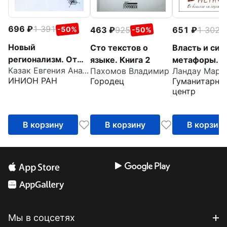
696
1 391
463
925
651
1 302
-50%
-50%
-
Новый
Сто текстов о
Власть и сил
регионализм. От
языке. Книга 2
метафоры. Е
Казак Евгения Анатольевна
Пахомов Владимир
Ландау Марк
традиционных
влияние на
ИНИОН РАН
Городец
Гуманитарны
форм диалектов к
социальную 
центр
новым реалиям
В корзину
В корзину
В корзин
Мы в соцсетях