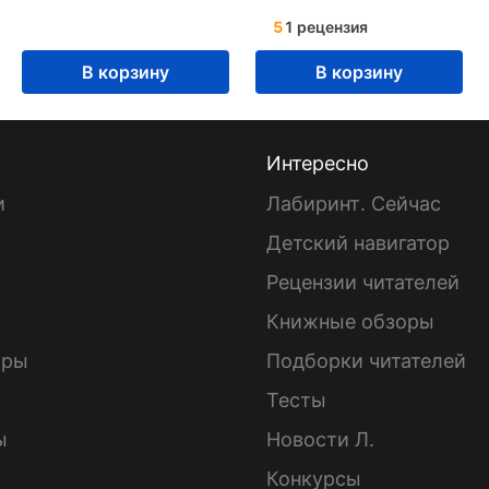
5
1 рецензия
В корзину
В корзину
Интересно
и
Лабиринт. Сейчас
Детский навигатор
ы
Рецензии читателей
Книжные обзоры
ары
Подборки читателей
Тесты
ы
Новости Л.
Конкурсы