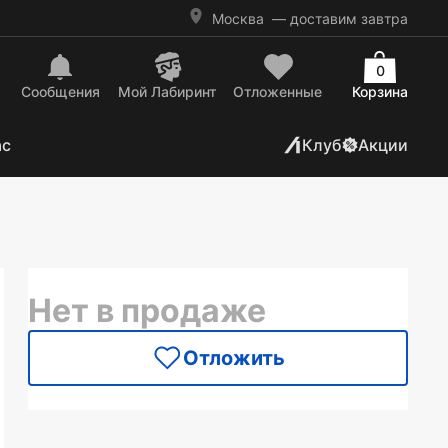
Москва
— доставим завтра
0
Сообщения
Mой Лабиринт
Отложенные
Корзина
ас
Клуб
Акции
Нет в продаже
Отложить