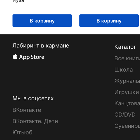
В корзину
В корзину
Лабиринт в кармане
Каталог
Все книг
Школа
Журнал
Игрушки
Мы в соцсетях
Канцтов
ВКонтакте
CD/DVD
ВКонтакте. Дети
Сувенир
Ютьюб