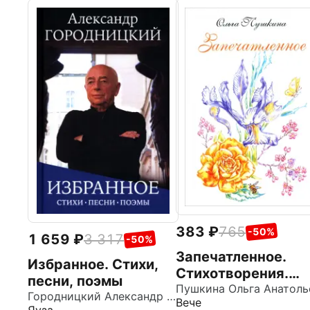
383
765
-50%
1 659
3 317
-50%
Запечатленное.
Избранное. Стихи,
Стихотворения.
песни, поэмы
Избранное
Городницкий Александр Моисеевич
Вече
Яуза