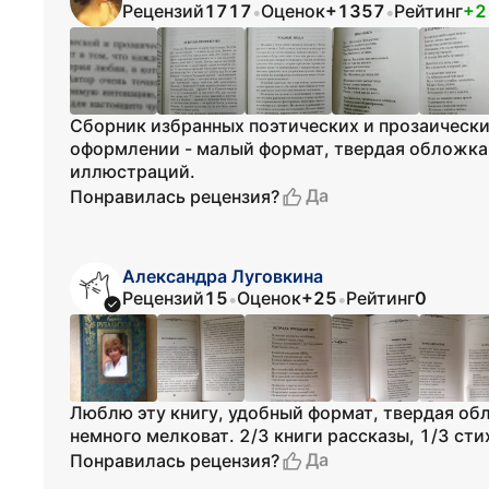
Рецензий
1717
Оценок
+1357
Рейтинг
+2
•
•
Сборник избранных поэтических и прозаическ
оформлении - малый формат, твердая обложка 
иллюстраций.
Да
Понравилась рецензия?
Александра Луговкина
Рецензий
15
Оценок
+25
Рейтинг
0
•
•
Люблю эту книгу, удобный формат, твердая об
немного мелковат. 2/3 книги рассказы, 1/3 ст
Да
Понравилась рецензия?