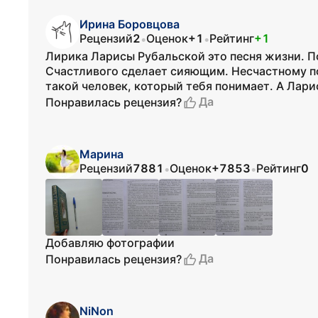
Ирина Боровцова
Рецензий
2
Оценок
+1
Рейтинг
+1
•
•
Лирика Ларисы Рубальской это песня жизни. П
Счастливого сделает сияющим. Несчастному по
такой человек, который тебя понимает. А Лари
Да
Понравилась рецензия?
Марина
Рецензий
7881
Оценок
+7853
Рейтинг
0
•
•
Добавляю фотографии
Да
Понравилась рецензия?
NiNon