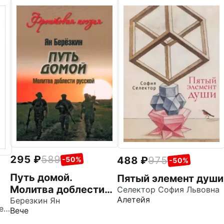
295
589
488
975
-50%
-50%
Путь домой.
Пятый элемент души
Молитва доблести
Селектор София Львовна
Алетейя
русской
Березкин Ян
Пушкина Ольга Анатольевна
Вече