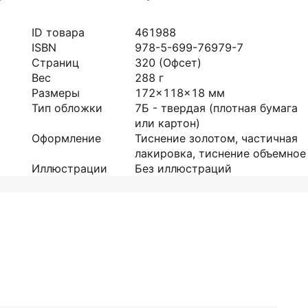
ID товара
461988
ISBN
978-5-699-76979-7
Страниц
320
(Офсет)
Вес
288
г
Размеры
172x118x18
мм
Тип обложки
7Б - твердая (плотная бумага
или картон)
Оформление
Тиснение золотом, частичная
лакировка, тиснение объемное
Иллюстрации
Без иллюстраций