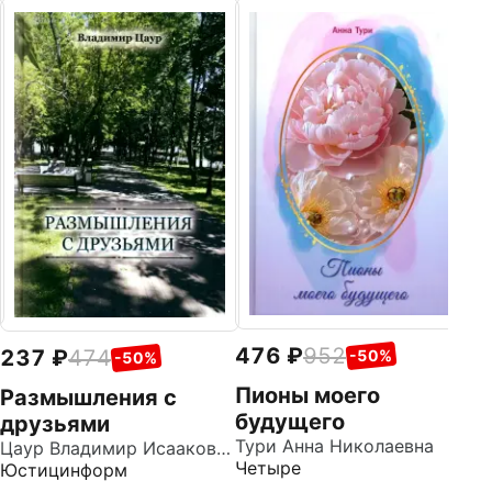
4
Р
Р
д
Ве
С
476
952
237
474
-50%
-50%
Пионы моего
Размышления с
будущего
друзьями
Тури Анна Николаевна
Цаур Владимир Исаакович
Четыре
Юстицинформ