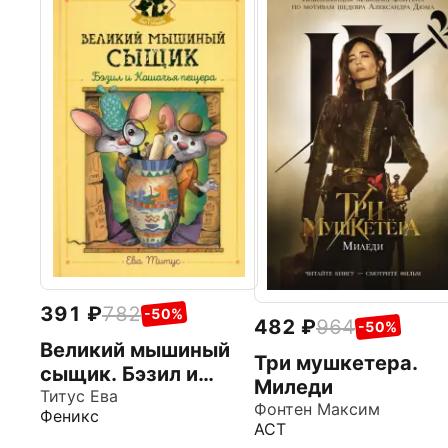
391
782
-50%
482
964
-50%
Великий мышиный
Три мушкетера.
сыщик. Бэзил и
Миледи
Кошачья пещера
Титус Ева
Фонтен Максим
Феникс
АСТ