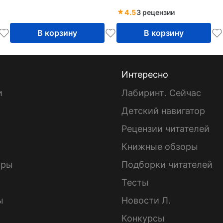
4.5
3 рецензии
В корзину
В корзину
Интересно
и
Лабиринт. Сейчас
Детский навигатор
ы
Рецензии читателей
Книжные обзоры
ары
Подборки читателей
Тесты
ы
Новости Л.
Конкурсы