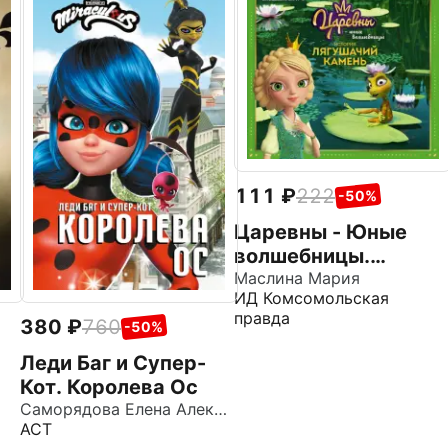
111
222
-50%
Царевны - Юные
волшебницы.
Спецвыпуск №3,
Маслина Мария
ИД Комсомольская
июль - сентябрь
правда
380
760
2021. История.
-50%
Лягушачий камень
Леди Баг и Супер-
Кот. Королева Ос
Саморядова Елена Александровна
АСТ