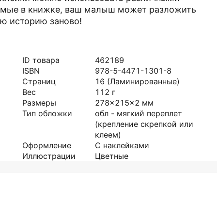
аемые в книжке, ваш малыш может разложить
сю историю заново!
ID товара
462189
ISBN
978-5-4471-1301-8
Страниц
16
(Ламинированные)
Вес
112
г
Размеры
278x215x2
мм
Тип обложки
обл - мягкий переплет
(крепление скрепкой или
клеем)
Оформление
С наклейками
Иллюстрации
Цветные