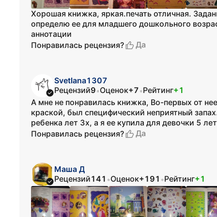
Хорошая книжка, яркая.печать отличная. Задан
определю ее для младшего дошкольного возраст
аннотации
Да
Понравилась рецензия?
Svetlana1307
Рецензий
9
Оценок
+7
Рейтинг
+1
•
•
А мне не понравилась книжка, Во-первых от не
краской, был специфический неприятный запах. 
ребенка лет 3х, а я ее купила для девочки 5 лет
Да
Понравилась рецензия?
Маша Д
Рецензий
141
Оценок
+191
Рейтинг
+1
•
•