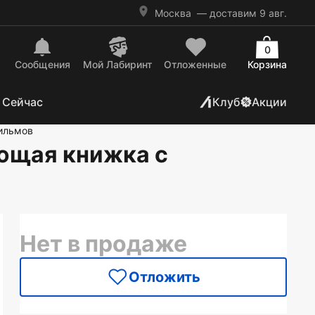
Москва
— доставим 9 авг.
0
Сообщения
Mой Лабиринт
Отложенные
Корзина
 Сейчас
Клуб
Акции
фильмов
ющая книжка с
Нет в продаже
Отложить