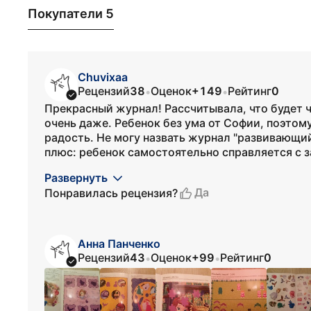
Покупатели 5
Chuvixaa
Рецензий
38
Оценок
+149
Рейтинг
0
•
•
Прекрасный журнал! Рассчитывала, что будет 
очень даже. Ребенок без ума от Софии, поэтом
радость. Не могу назвать журнал "развивающий
плюс: ребенок самостоятельно справляется с з
Развернуть
Да
Понравилась рецензия?
Анна Панченко
Рецензий
43
Оценок
+99
Рейтинг
0
•
•