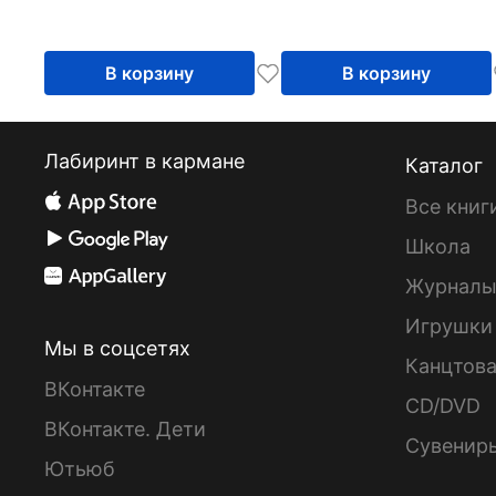
В корзину
В корзину
Лабиринт в кармане
Каталог
Все книг
Школа
Журнал
Игрушки
Мы в соцсетях
Канцтов
ВКонтакте
CD/DVD
ВКонтакте. Дети
Сувенир
Ютьюб