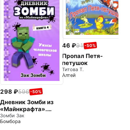
1
С
№
Ка
ИД
пр
46
91
-50%
Пропал Петя-
петушок
Титова Т.
Алтей
298
596
-50%
Дневник Зомби из
«Майнкрафта».
Книга 4. Ужасы
Зомби Зак
Бомбора
человеческой
школы