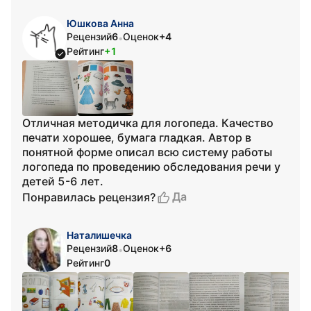
Юшкова Анна
Рецензий
6
Оценок
+4
•
Рейтинг
+1
Отличная методичка для логопеда. Качество
печати хорошее, бумага гладкая. Автор в
понятной форме описал всю систему работы
логопеда по проведению обследования речи у
детей 5-6 лет.
Да
Понравилась рецензия?
Наталишечка
Рецензий
8
Оценок
+6
•
Рейтинг
0