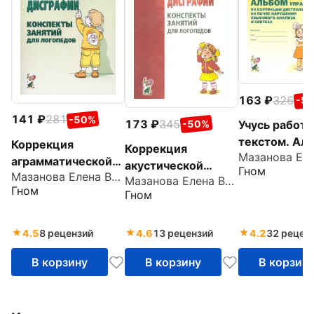
163
326
-5
141
281
-50%
173
345
-50%
Учусь работа
текстом. Ал
Коррекция
Коррекция
упражнений 
аграмматической
акустической
Гном
коррекции
Мазанова Елена Витальевна
дисграфии.
Мазанова Елена Витальевна
дисграфии.
Гном
дисграфии
Конспекты занятий
Гном
Конспекты занятий
для логопеда
для логопедов
4.5
8 рецензий
4.6
13 рецензий
4.2
32 рецен
В корзину
В корзину
В корзин