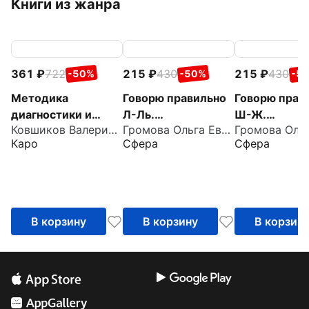
Книги из жанра
361
722
215
430
215
430
-50%
-50%
-5
Методика
Говорю правильно
Говорю прав
диагностики и
Л-Ль.
Ш-Ж.
Ковшиков Валерий Анатольевич
Громова Ольга Евгеньевна
коррекции
Дидактический
Дидактичес
Каро
Сфера
Сфера
нарушений
материал для
материал дл
употреблений
работы с детьми
работы с де
падежных
окончаний
существительных
В корзину
В корзину
В корзин