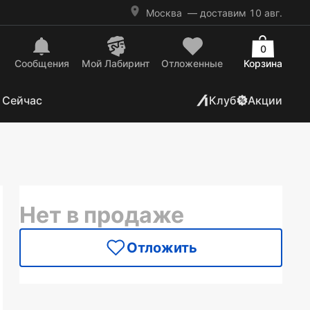
Москва
— доставим 10 авг.
0
Сообщения
Mой Лабиринт
Отложенные
Корзина
 Сейчас
Клуб
Акции
Нет в продаже
Отложить