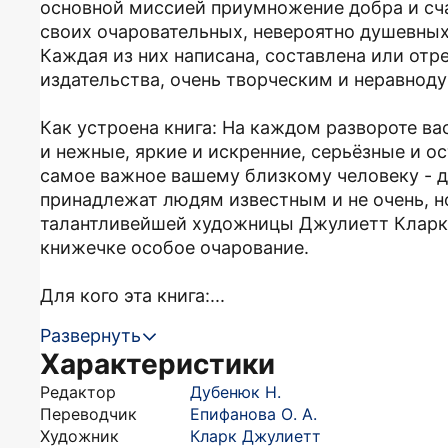
основной миссией приумножение добра и сча
своих очаровательных, невероятно душевны
Каждая из них написана, составлена или отр
издательства, очень творческим и неравнод
Как устроена книга: На каждом развороте ва
и нежные, яркие и искренние, серьёзные и о
самое важное вашему близкому человеку - др
принадлежат людям известным и не очень, но
талантливейшей художницы Джулиетт Кларк
книжечке особое очарование.
Для кого эта книга:...
Развернуть
Характеристики
Редактор
Дубенюк Н.
Переводчик
Епифанова О. А.
Художник
Кларк Джулиетт