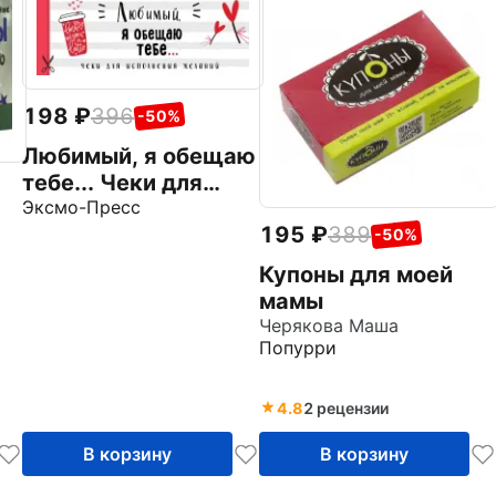
198
396
-50%
Любимый, я обещаю
тебе... Чеки для
исполнения
Эксмо-Пресс
195
389
желаний
-50%
Купоны для моей
мамы
Черякова Маша
Попурри
4.8
2 рецензии
В корзину
В корзину