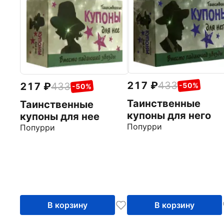
217
433
217
433
-50%
-50%
Таинственные
Таинственные
купоны для него
купоны для нее
Попурри
Попурри
В корзину
В корзину