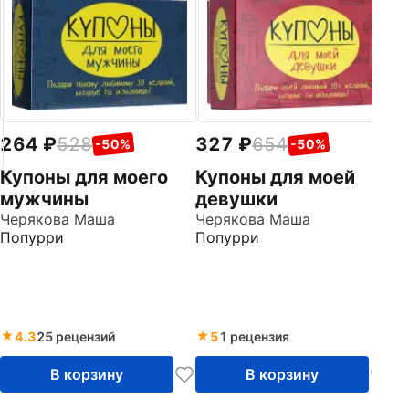
3
Л
чт
Ро
Це
264
528
327
654
-50%
-50%
Купоны для моего
Купоны для моей
мужчины
девушки
Черякова Маша
Черякова Маша
Попурри
Попурри
4.3
25 рецензий
5
1 рецензия
В корзину
В корзину