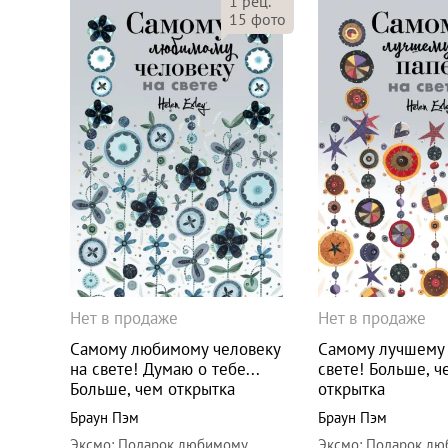
1
рец.
15
фото
Нет в продаже
Нет в продаже
Самому любимому человеку
Самому лучшему 
на свете! Думаю о тебе...
свете! Больше, ч
Больше, чем открытка
открытка
Браун Пэм
Браун Пэм
Эксмо
:
Подарок любимому
Эксмо
:
Подарок лю