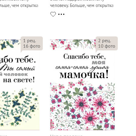
ольше, чем открытка
человеку. Больше, чем открытка
1
рец.
2
рец.
16
фото
10
фото