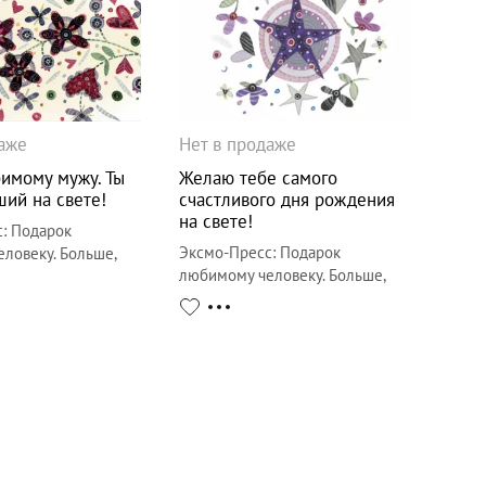
даже
Нет в продаже
имому мужу. Ты
Желаю тебе самого
ий на свете!
счастливого дня рождения
на свете!
с
:
Подарок
Эксмо-Пресс
:
Подарок
ловеку. Больше,
любимому человеку. Больше,
а
чем открытка