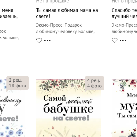
Нет в продаже
Нет в про
ы меня
Ты самая любимая мама на
Спасибо те
гиваешь,
свете!
лучший чел
Эксмо-Пресс
:
Подарок
Эксмо-Прес
рок
любимому человеку. Больше,
любимому че
. Больше,
чем открытка
чем открытк
2
рец.
4
рец.
18
фото
4
фото