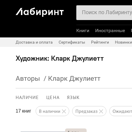
Книги
Иностранные
Доставка и оплата
Сертификаты
Рейтинги
Новинки
Художник: Кларк Джулиетт
Авторы
/
Кларк Джулиетт
НАЛИЧИЕ
ЦЕНА
ЯЗЫК
в наличии
предзаказ
ожидаю
17 книг