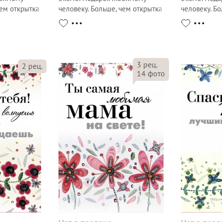
чем открытка
человеку. Больше, чем открытка
человеку. Б
3
рец.
2
рец.
14
фото