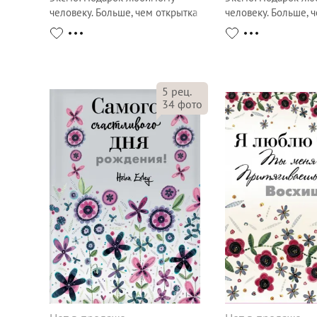
человеку. Больше, чем открытка
человеку. Больше, 
5
рец.
34
фото