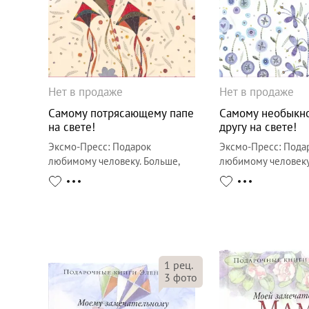
Нет в продаже
Нет в продаже
Самому потрясающему папе
Самому необыкн
на свете!
другу на свете!
Эксмо-Пресс
:
Подарок
Эксмо-Пресс
:
Пода
любимому человеку. Больше,
любимому человеку
чем открытка
чем открытка
1
рец.
3
фото