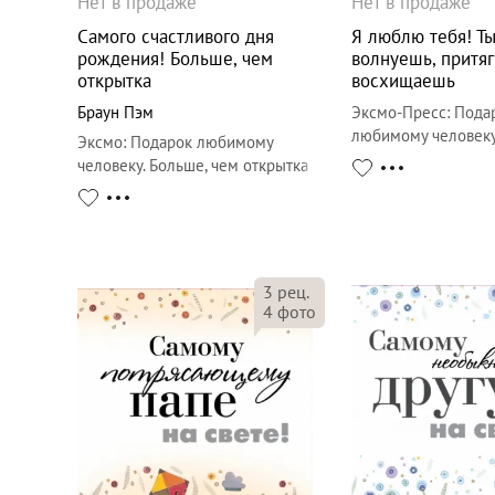
Нет в продаже
Нет в продаже
Самого счастливого дня
Я люблю тебя! Т
рождения! Больше, чем
волнуешь, притя
открытка
восхищаешь
Браун Пэм
Эксмо-Пресс
:
Пода
любимому человеку
Эксмо
:
Подарок любимому
чем открытка
человеку. Больше, чем открытка
3
рец.
4
фото