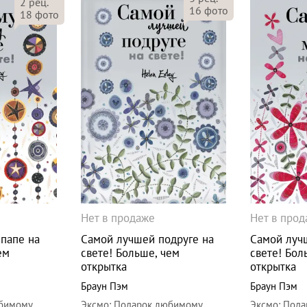
2
рец.
16
фото
18
фото
Нет в продаже
Нет в про
папе на
Самой лучшей подруге на
Самой луч
ем
свете! Больше, чем
свете! Бол
открытка
открытка
Браун Пэм
Браун Пэм
бимому
Эксмо
:
Подарок любимому
Эксмо
:
Пода