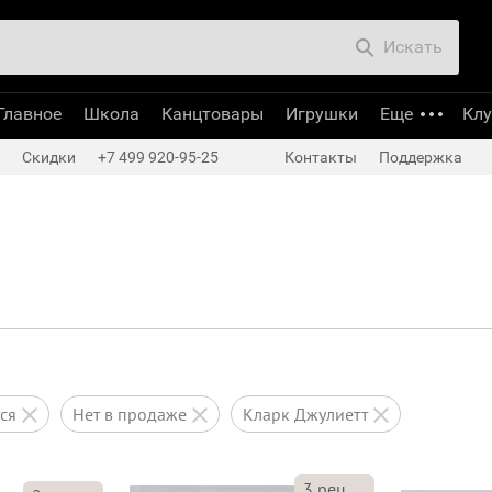
Искать
Главное
Школа
Канцтовары
Игрушки
Еще
Кл
Скидки
+7 499 920-95-25
Контакты
Поддержка
тся
нет в продаже
Кларк Джулиетт
3
рец.