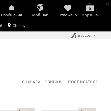
0
Сообщения
Mой Лаб​
Отложено
Корзина
иринт
уб
Cheney
в соцсетях
СНАЧАЛА НОВИНКИ
ПОДПИСАТЬСЯ