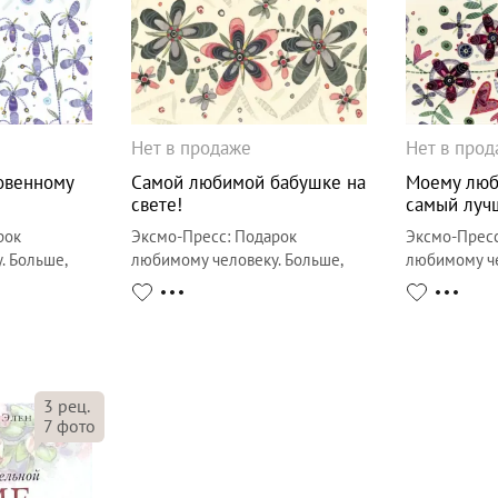
Нет в продаже
Нет в про
овенному
Самой любимой бабушке на
Моему люб
свете!
самый лучш
рок
Эксмо-Пресс
:
Подарок
Эксмо-Прес
. Больше,
любимому человеку. Больше,
любимому че
чем открытка
чем открытк
3
рец.
7
фото