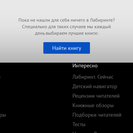
Пока не нашли для себя ничего в Лабиринте?
Специально для таких случаев мы каждый
день выбираем лучшие книги:
Найти книгу
Интересно
и
Лабиринт. Сейчас
Детский навигатор
Рецензии читателей
Книжные обзоры
ары
Подборки читателей
Тесты