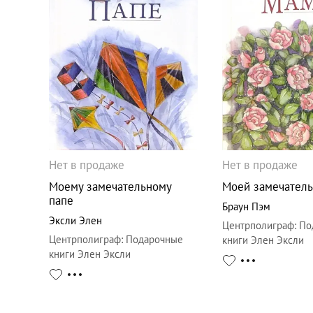
Нет в продаже
Нет в продаже
Моему замечательному
Моей замечател
папе
Браун Пэм
Эксли Элен
Центрполиграф
:
По
Центрполиграф
:
Подарочные
книги Элен Эксли
книги Элен Эксли