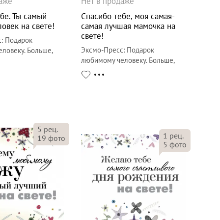
даже
Нет в продаже
бе. Ты самый
Спасибо тебе, моя самая-
овек на свете!
самая лучшая мамочка на
свете!
с
:
Подарок
Эксмо-Пресс
:
Подарок
ловеку. Больше,
любимому человеку. Больше,
а
чем открытка
5
рец.
1
рец.
19
фото
5
фото