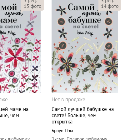
5
рец.
3
рец.
15
фото
14
фото
даже
Нет в продаже
шей маме на
Самой лучшей бабушке на
ьше, чем
свете! Больше, чем
открытка
Браун Пэм
рок любимому
Эксмо
:
Подарок любимому