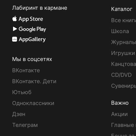
Лабиринт в кармане
Каталог
Все книг
Школа
Журнал
Игрушки
Мы в соцсетях
Канцтов
ВКонтакте
CD/DVD
ВКонтакте. Дети
Сувенир
Ютьюб
Важно
Одноклассники
Дзен
Акции
Телеграм
Главные 
Бонус за