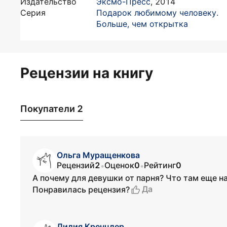
Издательство
Эксмо-Пресс
,
2014
Серия
Подарок любимому человеку.
Больше, чем открытка
Рецензии на книгу
Покупатели 2
Ольга Муращенкова
Рецензий
2
Оценок
0
Рейтинг
0
•
•
А почему для девушки от парня? Что там еще н
Да
Понравилась рецензия?
Лилия Кренцлер