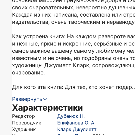
основной миссией приумножение добра и сча
своих очаровательных, невероятно душевны
Каждая из них написана, составлена или отр
издательства, очень творческим и неравнод
Как устроена книга: На каждом развороте ва
и нежные, яркие и искренние, серьёзные и о
самое важное вашему самому любимому чел
известным и не очень, но подобраны очень т
художницы Джулиетт Кларк, сопровождающи
очарование.
Для кого эта книга: Для тех, кто хочет подар..
Развернуть
Характеристики
Редактор
Дубенюк Н.
Переводчик
Епифанова О. А.
Художник
Кларк Джулиетт