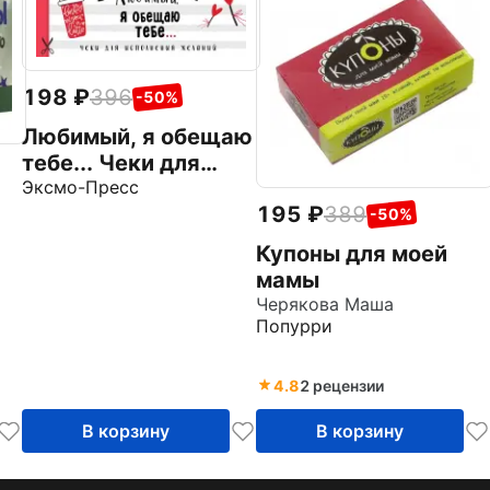
198
396
-50%
Любимый, я обещаю
тебе... Чеки для
исполнения
Эксмо-Пресс
195
389
желаний
-50%
Купоны для моей
мамы
Черякова Маша
Попурри
4.8
2 рецензии
В корзину
В корзину