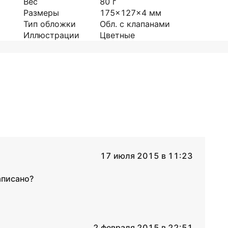
Вес
80
г
Размеры
175x127x4
мм
Тип обложки
Обл. с клапанами
Иллюстрации
Цветные
17 июля 2015 в 11:23
аписано?
2 февраля 2015 в 22:51