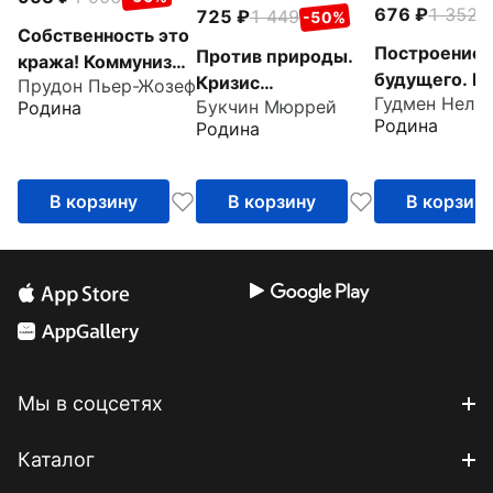
676
1 352
-
725
1 449
-50%
Собственность это
Построение
Против природы.
кража! Коммунизм
будущего. К
Кризис
Прудон Пьер-Жозеф
или ассоциация
Гудмен Нель
создается м
Букчин Мюррей
Родина
современного мира
производителей?
Родина
Родина
В корзину
В корзину
В корзин
Мы в соцсетях
Каталог