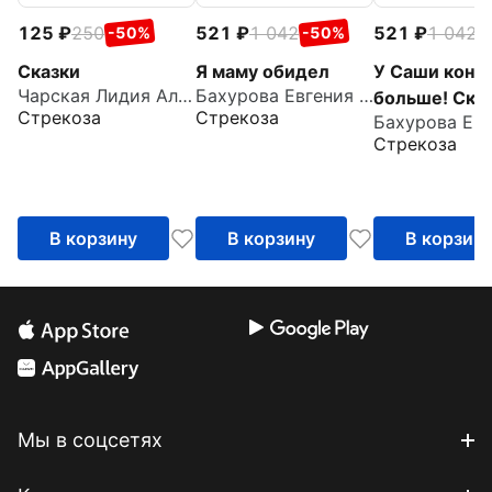
125
250
521
1 042
521
1 042
-50%
-50%
-
Сказки
Я маму обидел
У Саши конф
Чарская Лидия Алексеевна
Бахурова Евгения Петровна
больше! Ска
Стрекоза
Стрекоза
про нежадн
Стрекоза
малышей
В корзину
В корзину
В корзин
Мы в соцсетях