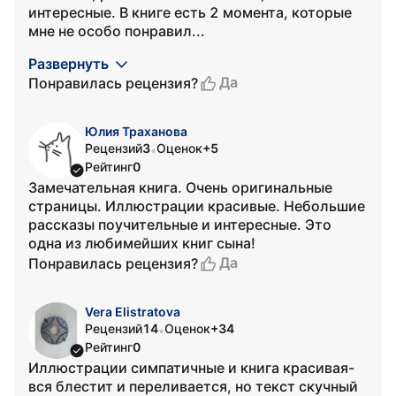
интересные. В книге есть 2 момента, которые
мне не особо понравил...
Развернуть
Да
Понравилась рецензия?
Юлия Траханова
Рецензий
3
Оценок
+5
•
Рейтинг
0
Замечательная книга. Очень оригинальные
страницы. Иллюстрации красивые. Небольшие
рассказы поучительные и интересные. Это
одна из любимейших книг сына!
Да
Понравилась рецензия?
Vera Elistratova
Рецензий
14
Оценок
+34
•
Рейтинг
0
Иллюстрации симпатичные и книга красивая-
вся блестит и переливается, но текст скучный