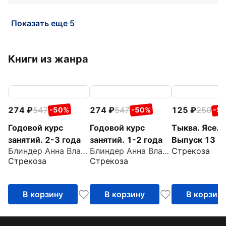
Показать еще 5
Книги из жанра
274
547
274
547
125
250
-50%
-50%
-5
Годовой курс
Годовой курс
Тыква. Ясель
занятий. 2-3 года
занятий. 1-2 года
Выпуск 13
Блиндер Анна Владимировна
Блиндер Анна Владимировна
Стрекоза
Стрекоза
Стрекоза
В корзину
В корзину
В корзин