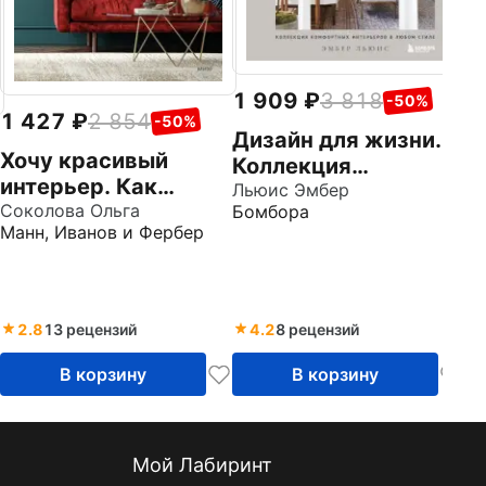
1 909
3 818
-50%
1 427
2 854
-50%
Дизайн для жизни.
Хочу красивый
Коллекция
интерьер. Как
комфортных
Льюис Эмбер
создать вау-проект
Соколова Ольга
Бомбора
интерьеров в любом
Манн, Иванов и Фербер
без дизайнера в
стиле
любой квартире
2.8
13 рецензий
4.2
8 рецензий
В корзину
В корзину
Мой Лабиринт