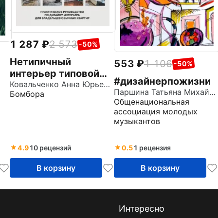
1 287
2 573
-50%
Нетипичный
553
1 106
-50%
интерьер типовой
#дизайнерпожизни
квартиры.
Ковальченко Анна Юрьевна
Паршина Татьяна Михайловна
Бомбора
Практическое
Общенациональная
руководство по
ассоциация молодых
дизайну интерьера
музыкантов
для владельцев
4.9
10 рецензий
0.5
1 рецензия
В корзину
В корзину
Интересно