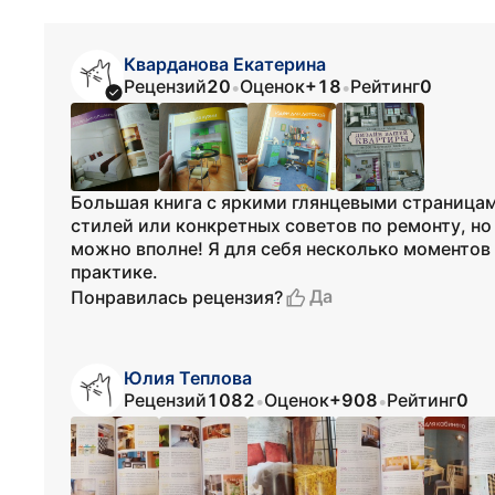
Кварданова Екатерина
Рецензий
20
Оценок
+18
Рейтинг
0
•
•
Большая книга с яркими глянцевыми страницам
стилей или конкретных советов по ремонту, н
можно вполне! Я для себя несколько моментов 
практике.
Да
Понравилась рецензия?
Юлия Теплова
Рецензий
1082
Оценок
+908
Рейтинг
0
•
•