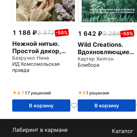
1 186
2 372
1 642
3 284
-50%
-50%
Нежной нитью.
Wild Creations.
Простой декор,
Вдохновляющие
уютная вышивка и
Безручко Нина
идеи и проекты по
Картер Хилтон
ИД Комсомольская
Бомбора
домашняя выпечка
созданию дикого
правда
интерьера
4.7
17 рецензий
5
1 рецензия
В корзину
В корзину
Лабиринт в кармане
Каталог