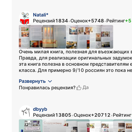
Natali*
Рецензий
1834
Оценок
+5748
Рейтинг
+5
•
•
Очень милая книга, полезная для въезжающих 
Правда, для реализации оригинальных задумок
эта книга полезна в основном представителям е
класса. Для примерно 9/10 россиян это пока не 
Развернуть
Да
Понравилась рецензия?
dbyyb
Рецензий
13805
Оценок
+20712
Рейтинг
•
•