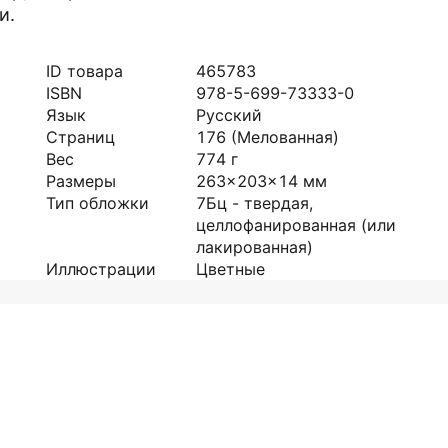
и.
ID товара
465783
ISBN
978-5-699-73333-0
Язык
Русский
Страниц
176
(Мелованная)
Вес
774
г
Размеры
263x203x14
мм
Тип обложки
7Бц - твердая,
целлофанированная (или
лакированная)
Иллюстрации
Цветные