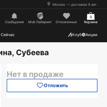
Москва
— доставим 9 авг.
0
Сообщения
Mой Лабиринт
Отложенные
Корзина
 Сейчас
Клуб
Акции
ина, Субеева
Нет в продаже
Отложить