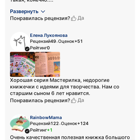
Развернуть
Да
Понравилась рецензия?
Елена Лукоянова
Рецензий
49
Оценок
+51
•
Рейтинг
0
Хорошая серия Мастерилка, недорогие
книжечки с идеями для творчества. Нам со
старшим сыном 6 лет нравится.
Да
Понравилась рецензия?
RainbowMama
Рецензий
122
Оценок
+124
•
Рейтинг
+1
Очень качественная полезная книжка большого