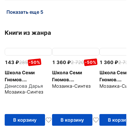
Показать еще 5
Книги из жанра
143
285
1 360
2 720
1 360
2 72
-50%
-50%
Школа Семи
Школа Семи
Школа Семи
Гномов.
Гномов.
Гномов.
Денисова Дарья
Мозаика-Синтез
Мозаика-Син
Мастерская.
Мастерская.
Мастерская.
Мозаика-Синтез
Декоративное
Развивающий
Развивающи
творчество 6+
набор для
набор для
творчества 6+, 5
творчества 5
книг + канцтовары
книг + канцт
В корзину
В корзину
В корзин
+ бонус
+ бонус