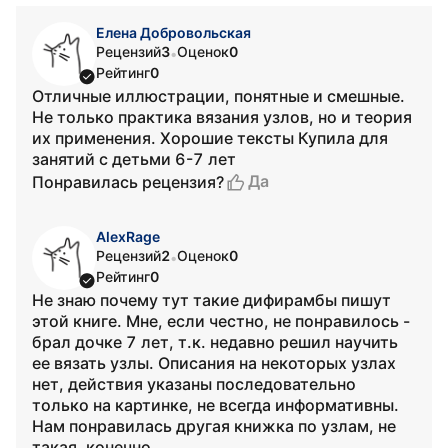
Елена Добровольская
Рецензий
3
Оценок
0
•
Рейтинг
0
Отличные иллюстрации, понятные и смешные.
Не только практика вязания узлов, но и теория
их применения. Хорошие тексты Купила для
занятий с детьми 6-7 лет
Да
Понравилась рецензия?
AlexRage
Рецензий
2
Оценок
0
•
Рейтинг
0
Не знаю почему тут такие дифирамбы пишут
этой книге. Мне, если честно, не понравилось -
брал дочке 7 лет, т.к. недавно решил научить
ее вязать узлы. Описания на некоторых узлах
нет, действия указаны последовательно
только на картинке, не всегда информативны.
Нам понравилась другая книжка по узлам, не
такая, конечно....