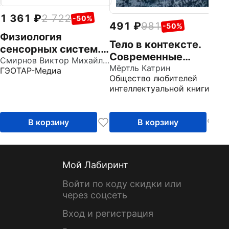
1 361
2 722
-50%
491
981
-50%
Физиология
Тело в контексте.
сенсорных систем.
Современные
Высшая нервная и
Смирнов Виктор Михайлович
подходы к
Мёртль Катрин
ГЭОТАР-Медиа
психическая
Общество любителей
психосоматике
деятельность,
интеллектуальной книги
поведение. Учебное
пособие
В корзину
В корзину
Мой Лабиринт
Войти по коду скидки или
через соцсеть
Вход и регистрация