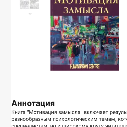
Аннотация
Книга "Мотивация замысла" включает резул
разнообразным психологическим темам, кот
специалистам, но и широкому кругу читател