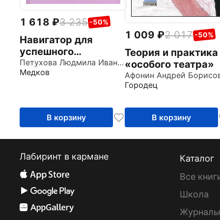
1 618
3 235
-50%
1 009
2 017
-50%
Навигатор для
успешного
Теория и практика
психолога
Петухова Людмила Ивановна
«особого театра»
Медков
Городец
В корзину
В корзину
Лабиринт в кармане
Каталог
Все книг
Школа
Журнал