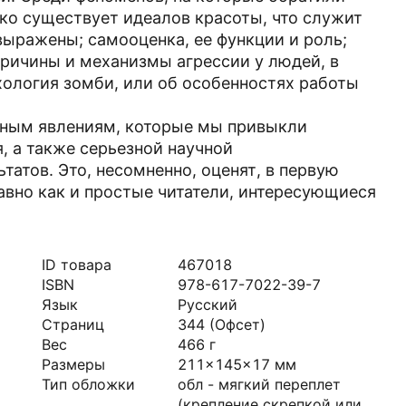
ко существует идеалов красоты, что служит
выражены; самооценка, ее функции и роль;
ричины и механизмы агрессии у людей, в
хология зомби, или об особенностях работы
енным явлениям, которые мы привыкли
 а также серьезной научной
атов. Это, несомненно, оценят, в первую
авно как и простые читатели, интересующиеся
ID товара
467018
ISBN
978-617-7022-39-7
Язык
Русский
Страниц
344
(Офсет)
Вес
466
г
Размеры
211x145x17
мм
Тип обложки
обл - мягкий переплет
(крепление скрепкой или