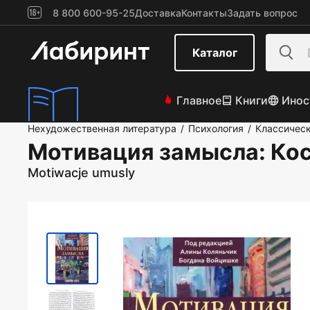
8 800 600-95-25
Доставка
Контакты
Задать вопрос
Каталог
Главное
Книги
Инос
Нехудожественная литература
Психология
Классическ
/
/
Мотивация замысла
: Ко
Motiwacje umusly