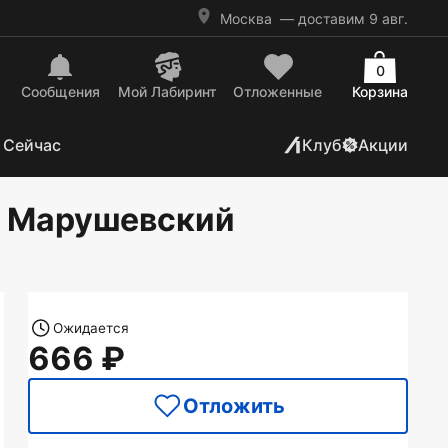
Москва
— доставим 9 авг.
0
Сообщения
Mой Лабиринт
Отложенные
Корзина
 Сейчас
Клуб
Акции
к, Марушевский
Ожидается
666
Отложить