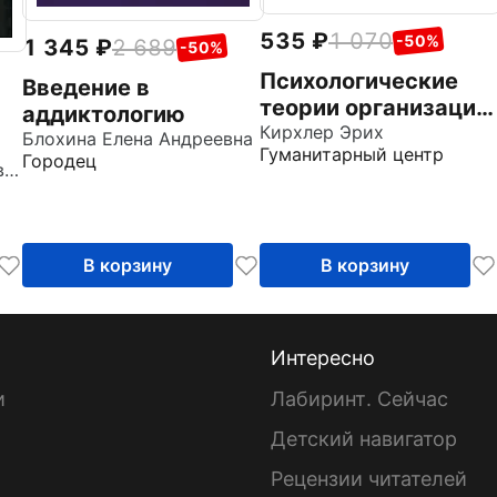
535
1 070
-50%
1 345
2 689
-50%
Психологические
Введение в
теории организаций.
аддиктологию
Том 5
Кирхлер Эрих
Блохина Елена Андреевна
Гуманитарный центр
Городец
Афонин Андрей Борисович
В корзину
В корзину
Интересно
и
Лабиринт. Сейчас
Детский навигатор
ы
Рецензии читателей