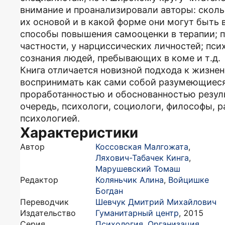
внимание и проанализировали авторы: сколь
их основой и в какой форме они могут быть 
способы повышения самооценки в терапии; п
частности, у нарциссических личностей; пси
сознания людей, пребывающих в коме и т.д.
Книга отличается новизной подхода к жизн
воспринимать как сами собой разумеющиеся,
проработанностью и обоснованностью результ
очередь, психологи, социологи, философы, р
психологией.
Характеристики
Автор
Коссовская Малгожата
,
Ляхович-Табачек Кинга
,
Марушевский Томаш
Редактор
Коляньчик Алина
,
Войцишке
Богдан
Переводчик
Шевчук Дмитрий Михайлович
Издательство
Гуманитарный центр
,
2015
Серия
Психология. Организация.