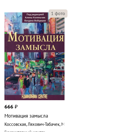
1
фото
666
₽
Мотивация замысла
Коссовская
,
Ляхович-Табачек
,
Марушевский