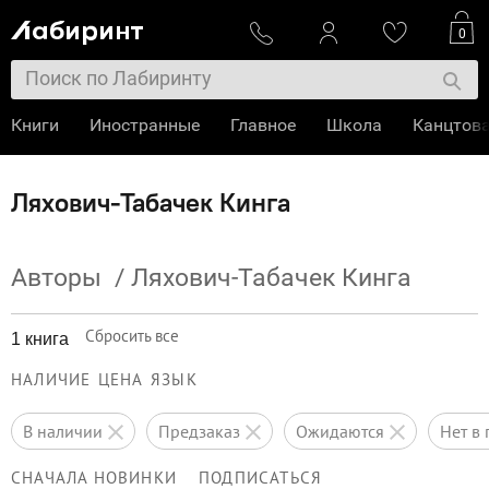
0
Книги
Иностранные
Главное
Школа
Канцтов
Ляхович-Табачек Кинга
Авторы
/
Ляхович-Табачек Кинга
Сбросить все
1 книга
НАЛИЧИЕ
ЦЕНА
ЯЗЫК
в наличии
предзаказ
ожидаются
нет 
СНАЧАЛА НОВИНКИ
ПОДПИСАТЬСЯ