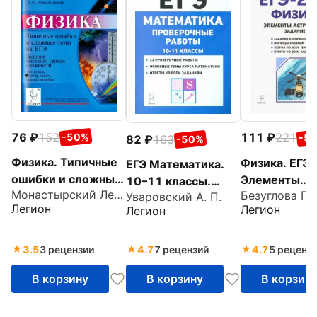
76
152
111
221
-50%
-5
82
163
-50%
Физика. Типичные
Физика. ЕГЭ
ЕГЭ Математика.
ошибки и сложные
Элементы
10–11 классы.
Монастырский Лев Михайлович
темы на ЕГЭ. Часть
астрофизики
Уваровский А. П.
Проверочные
Легион
Легион
Легион
С. Методика,
работы
разбор задач,
анализ ошибок
3.5
3 рецензии
4.7
7 рецензий
4.7
5 реценз
В корзину
В корзину
В корзин