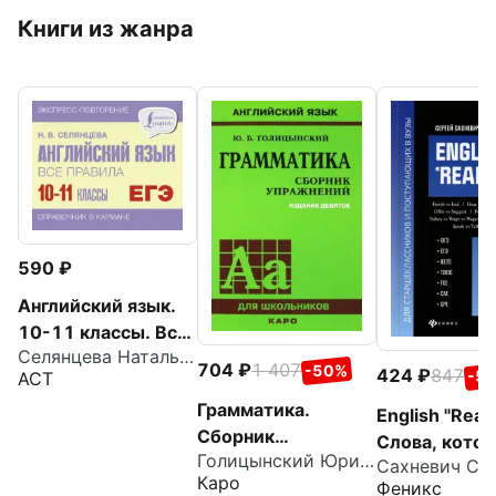
Книги из жанра
590
Английский язык.
10-11 классы. Все
Селянцева Наталья Валерьевна
правила
704
1 407
-50%
424
847
-5
АСТ
Грамматика.
English "Read
Сборник
Слова, кото
Голицынский Юрий Борисович
упражнений
путаем. Для
Каро
Феникс
подготовки к