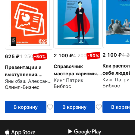
2 100
4 20
2 100
4 200
-50%
625
1 250
-50%
Как располаг
Справочник
Презентации и
себе людей.
мастера харизмы.
выступления.
Кинг Патрик
Искусство об
Кинг Патрик
174 поведенческих
Яныхбаш Александр Владимирович
Кратко, ясно,
Библос
Библос
Олимп-Бизнес
светской бе
правила, чтобы
просто.
социального
очаровывать,
Подготовка и
интеллекта
привлекать
проведение
В корзину
В корзину
В корзин
публичных
выступлений