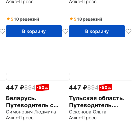
Аякс-Пресс
Аякс-Пресс
5
10 рецензий
5
18 рецензий
В корзину
В корзину
447
894
447
894
-50%
-50%
Беларусь.
Тульская область.
Путеводитель с
Путеводитель.
маршрутами
Симонович Людмила
Карты и маршруты
Секенова Ольга
Аякс-Пресс
Аякс-Пресс