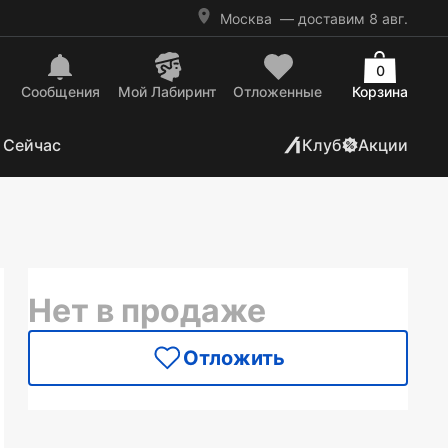
Москва
— доставим 8 авг.
0
Сообщения
Mой Лабиринт
Отложенные
Корзина
 Сейчас
Клуб
Акции
Нет в продаже
Отложить