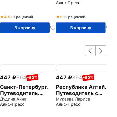
Аякс-Пресс
4.5
11 рецензий
5
12 рецензий
В корзину
В корзину
447
894
447
894
4
-50%
-50%
Cанкт-Петербург.
Республика Алтай.
К
Путеводитель.
Путеводитель с
К
Карты и маршруты
Дудина Анна
маршрутами
Мукаева Лариса
П
Ка
Аякс-Пресс
Аякс-Пресс
Ая
к