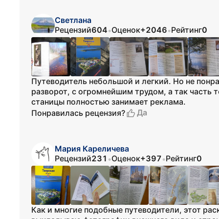
Светлана
Рецензий
604
Оценок
+2046
Рейтинг
0
•
•
Путеводитель небольшой и легкий. Но не понра
разворот, с огромнейшим трудом, а так часть 
станицы полностью занимает реклама.
Да
Понравилась рецензия?
Мария Кареличева
Рецензий
231
Оценок
+397
Рейтинг
0
•
•
Как и многие подобные путеводители, этот ра