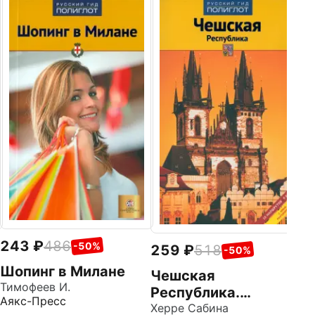
2
Ш
П
Де
Ая
243
486
-50%
259
518
-50%
Шопинг в Милане
Чешская
Тимофеев И.
Республика.
Аякс-Пресс
Путеводитель
Херре Сабина