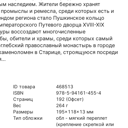
ным наследием. Жители бережно хранят
 промыслы и ремесла, среди которых есть и
рендом региона стало Пушкинское кольцо
ператорского Путевого дворца XVIII-XIX
туры воссоздают многочисленные
бы, обители и храмы, среди которых самый
оглебский православный монастырь в городе
каменоломен в Старице, строящуюся посреди
...
ID товара
468513
ISBN
978-5-94161-455-4
Страниц
192
(Офсет)
Вес
264
г
Размеры
195x118x13
мм
Тип обложки
обл - мягкий переплет
(крепление скрепкой или