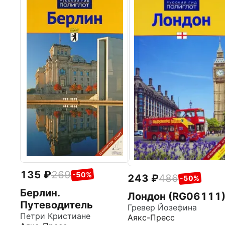
135
269
-50%
243
486
-50%
Берлин.
Лондон (RG06111
Путеводитель
Гревер Йозефина
Петри Кристиане
Аякс-Пресс