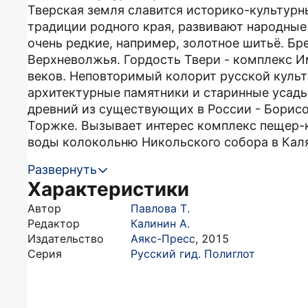
Тверская земля славится историко-культур
традиции родного края, развивают народные
очень редкие, например, золотное шитьё. Б
Верхневолжья. Гордость Твери - комплекс Им
веков. Неповторимый колорит русской куль
архитектурные памятники и старинные усадь
древний из существующих в России - Борис
Торжке. Вызывает интерес комплекс пещер-
воды колокольню Никольского собора в Каля
Развернуть
Характеристики
Автор
Павлова Т.
Редактор
Калинин А.
Издательство
Аякс-Пресс
,
2015
Серия
Русский гид. Полиглот