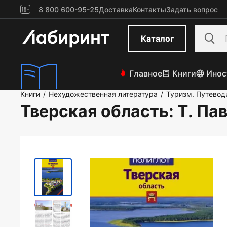
8 800 600-95-25
Доставка
Контакты
Задать вопрос
Каталог
Главное
Книги
Инос
Книги
Нехудожественная литература
Туризм. Путевод
/
/
Тверская область
: Т. Па