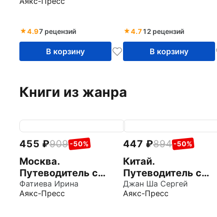
Аякс-Пресс
4.9
7 рецензий
4.7
12 рецензий
В корзину
В корзину
Книги из жанра
455
909
447
894
-50%
-50%
Москва.
Китай.
Путеводитель с
Путеводитель с
маршрутами
Фатиева Ирина
маршрутами +
Джан Ша Сергей
Аякс-Пресс
Аякс-Пресс
карта