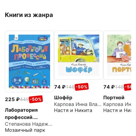
Книги из жанра
74
148
74
148
-50%
-50
Шофёр
Портной
225
449
-50%
Карпова Инна Владимировна
Лаборатория
Настя и Никита
Настя и Ники
профессий.
Степанова Надежда Валериановна
Развивающая
Мозаичный парк
тетрадь с