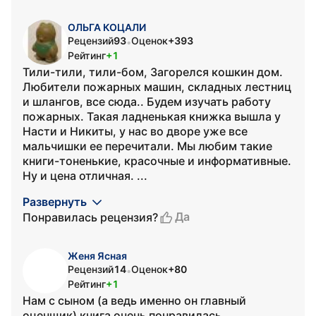
ОЛЬГА КОЦАЛИ
Рецензий
93
Оценок
+393
•
Рейтинг
+1
Тили-тили, тили-бом, Загорелся кошкин дом.
Любители пожарных машин, складных лестниц
и шлангов, все сюда.. Будем изучать работу
пожарных. Такая ладненькая книжка вышла у
Насти и Никиты, у нас во дворе уже все
мальчишки ее перечитали. Мы любим такие
книги-тоненькие, красочные и информативные.
Ну и цена отличная. ...
Развернуть
Да
Понравилась рецензия?
Женя Ясная
Рецензий
14
Оценок
+80
•
Рейтинг
+1
Нам с сыном (а ведь именно он главный
оценщик) книга очень понравилась.