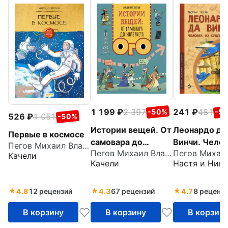
1 199
2 397
241
481
-50%
-5
526
1 051
-50%
Истории вещей. От
Леонардо да
Первые в космосе
самовара до
Винчи. Челов
Пегов Михаил Владимирович
Пегов Михаил Владимирович
Интернета
будущего
Качели
Качели
Настя и Ники
4.8
12 рецензий
4.3
67 рецензий
4.7
8 реценз
В корзину
В корзину
В корзин