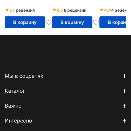
наклейками.
Образование,
5
1 рецензия
4.7
8 рецензий
4.4
4 реценз
Медицина, Сфера
В корзину
В корзину
В корзин
обслуживания
Мы в соцсетях
Каталог
Важно
Интересно