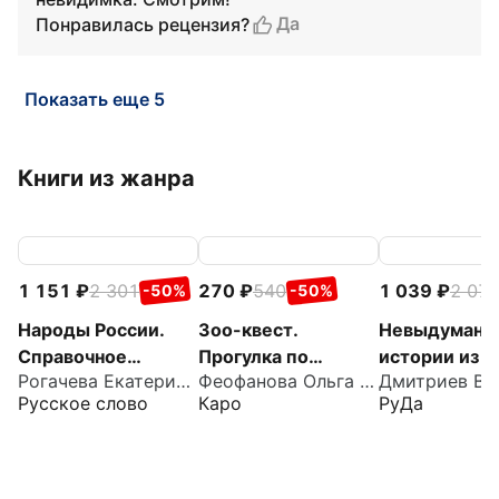
Да
Понравилась рецензия?
Показать еще 5
Книги из жанра
1 151
2 301
270
540
1 039
2 07
-50%
-50%
Народы России.
Зоо-квест.
Невыдуманн
Справочное
Прогулка по
истории из р
Рогачева Екатерина Николаевна
Феофанова Ольга Викторовна
пособие
архитектурному
истории. Век
Русское слово
Каро
РуДа
зверинцу
Петербурга