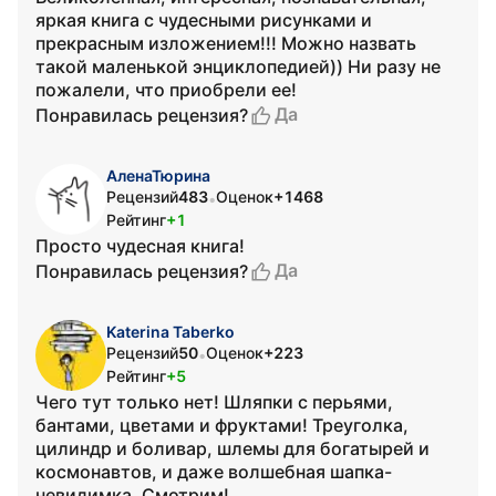
яркая книга с чудесными рисунками и
прекрасным изложением!!! Можно назвать
такой маленькой энциклопедией)) Ни разу не
пожалели, что приобрели ее!
Да
Понравилась рецензия?
АленаТюрина
Рецензий
483
Оценок
+1468
•
Рейтинг
+1
Просто чудесная книга!
Да
Понравилась рецензия?
Katerina Taberko
Рецензий
50
Оценок
+223
•
Рейтинг
+5
Чего тут только нет! Шляпки с перьями,
бантами, цветами и фруктами! Треуголка,
цилиндр и боливар, шлемы для богатырей и
космонавтов, и даже волшебная шапка-
невидимка. Смотрим!