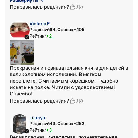
Развернуть
Да
Понравилась рецензия?
Victoria E.
Рецензий
64
Оценок
+405
•
Рейтинг
+2
Прекрасная и познавательная книга для детей в
великолепном исполнении. В мягком
переплете. С читаемым корешком, - удобно
искать на полке. Читали с удовольствием!
Спасибо!
Да
Понравилась рецензия?
Lilunya
Рецензий
49
Оценок
+252
•
Рейтинг
+3
Великолепная, интересная, познавательная,