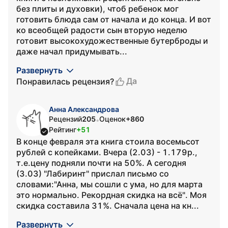
без плиты и духовки), чтоб ребенок мог
готовить блюда сам от начала и до конца. И вот
ко всеобщей радости сын вторую неделю
готовит высокохудожественные бутерброды и
даже начал придумывать...
Развернуть
Да
Понравилась рецензия?
Анна Александрова
Рецензий
205
Оценок
+860
•
Рейтинг
+51
В конце февраля эта книга стоила восемьсот
рублей с копейками. Вчера (2.03) - 1.179р.,
т.е.цену подняли почти на 50%. А сегодня
(3.03) "Лабиринт" прислал письмо со
словами:"Анна, мы сошли с ума, но для марта
это нормально. Рекордная скидка на всё". Моя
скидка составила 31%. Сначала цена на кн...
Развернуть