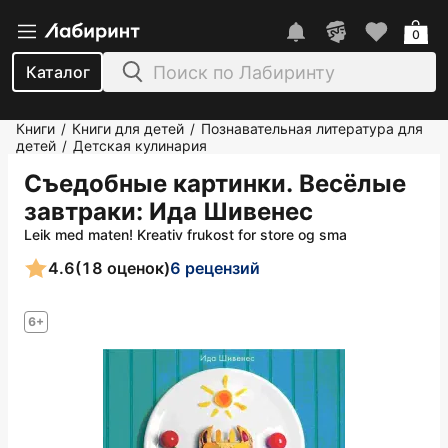
0
Каталог
Книги
Книги для детей
Познавательная литература для
/
/
детей
Детская кулинария
/
Съедобные картинки. Весёлые
завтраки
: Ида Шивенес
Leik med maten! Kreativ frukost for store og sma
4.6
(18 оценок)
6 рецензий
6+