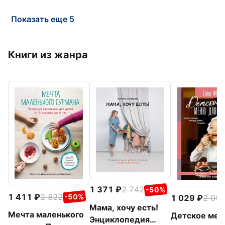
Показать еще 5
Книги из жанра
1 371
2 742
-50%
1 411
2 822
-50%
1 029
2 05
Мама, хочу есть!
Мечта маленького
Детское мен
Энциклопедия