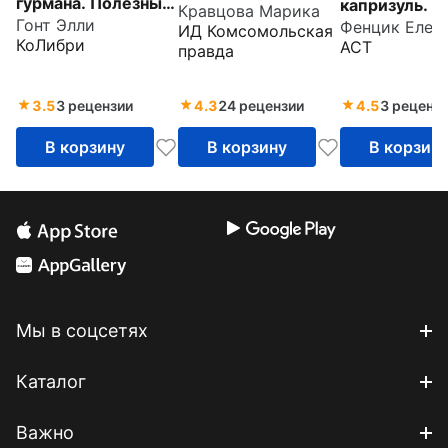
гурмана. Полезные
капризуль. К
Кравцова Марика
детских вкусов
Гонт Элли
вкусняшки для
мамы, котор
ИД Комсомольская
КоЛибри
АСТ
правда
детей от 6 месяцев
любит готов
до 6 лет
3.5
3 рецензии
4.3
24 рецензии
4.5
3 реценз
В корзину
В корзину
В корзин
Мы в соцсетях
Каталог
Важно