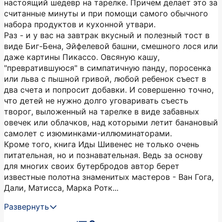
настоящий шедевр на тарелке. Причем делает это за
считанные минуты и при помощи самого обычного
набора продуктов и кухонной утвари.
Раз - и у вас на завтрак вкусный и полезный тост в
виде Биг-Бена, Эйфелевой башни, смешного лося или
даже картины Пикассо. Овсяную кашу,
"превратившуюся" в симпатичную панду, поросенка
или льва с пышной гривой, любой ребенок съест в
два счета и попросит добавки. И совершенно точно,
что детей не нужно долго уговаривать съесть
творог, выложенный на тарелке в виде забавных
овечек или облачков, над которыми летит банановый
самолет с изюминками-иллюминаторами.
Кроме того, книга Иды Шивенес не только очень
питательная, но и познавательная. Ведь за основу
для многих своих бутербродов автор берет
известные полотна знаменитых мастеров - Ван Гога,
Дали, Матисса, Марка Ротк...
Развернуть