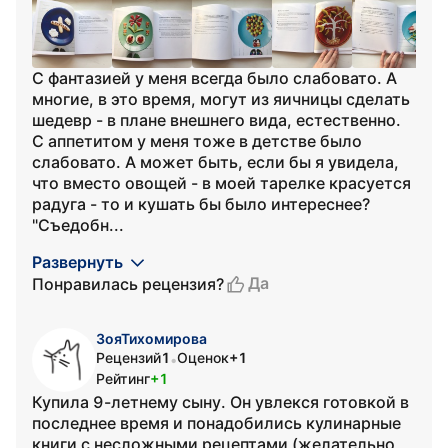
С фантазией у меня всегда было слабовато. А
многие, в это время, могут из яичницы сделать
шедевр - в плане внешнего вида, естественно.
С аппетитом у меня тоже в детстве было
слабовато. А может быть, если бы я увидела,
что вместо овощей - в моей тарелке красуется
радуга - то и кушать бы было интереснее?
"Съедобн...
Развернуть
Да
Понравилась рецензия?
ЗояТихомирова
Рецензий
1
Оценок
+1
•
Рейтинг
+1
Купила 9-летнему сыну. Он увлекся готовкой в
последнее время и понадобились кулинарные
книги с несложными рецептами (желательно