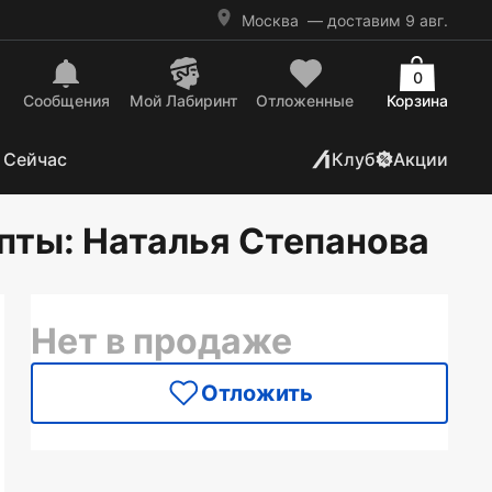
Москва
— доставим 9 авг.
0
Сообщения
Mой Лабиринт
Отложенные
Корзина
 Сейчас
Клуб
Акции
епты
: Наталья Степанова
Нет в продаже
Отложить