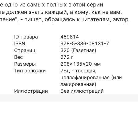
те одно из самых полных в этой серии
е должен знать каждый, а кому, как не вам,
ление", - пишет, обращаясь к читателям, автор.
ID товара
469814
ISBN
978-5-386-08131-7
Страниц
320
(Газетная)
Вес
272
г
Размеры
208x135x20
мм
Тип обложки
7Бц - твердая,
целлофанированная (или
лакированная)
Иллюстрации
Без иллюстраций