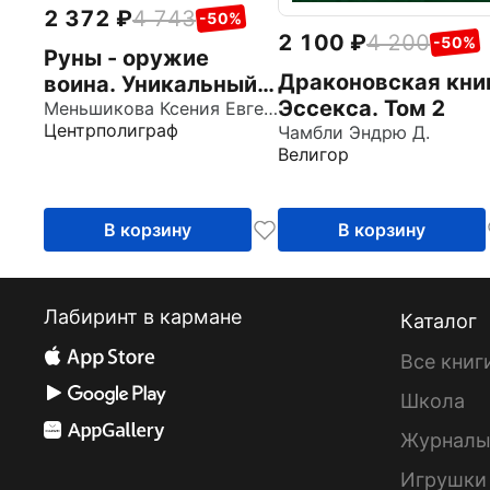
2 372
4 743
-50%
2 100
4 200
-50%
Руны - оружие
Драконовская кни
воина. Уникальный
Эссекса. Том 2
магический
Меньшикова Ксения Евгеньевна
Центрполиграф
Чамбли Эндрю Д.
инструмент для
Велигор
выхода на новый
уровень
В корзину
В корзину
Лабиринт в кармане
Каталог
Все книг
Школа
Журнал
Игрушки