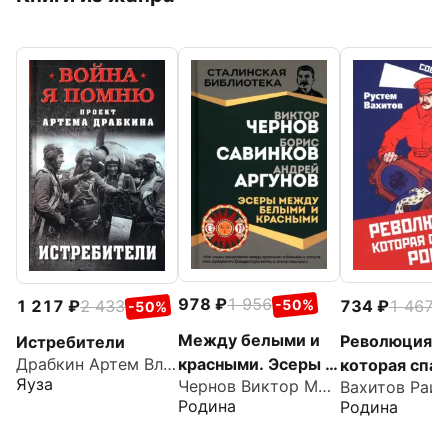
978
1 956
734
1 467
-50%
1 217
2 433
-
-50%
Между белыми и
Революция,
Истребители
красными. Эсеры в
Драбкин Артем Владимирович
которая спас
Яуза
Чернов Виктор Михайлович
революции
Россию
Родина
Родина