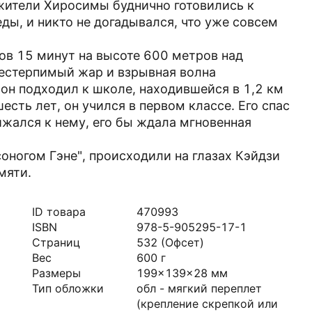
 жители Хиросимы буднично готовились к
ды, и никто не догадывался, что уже совсем
сов 15 минут на высоте 600 метров над
естерпимый жар и взрывная волна
он подходил к школе, находившейся в 1,2 км
есть лет, он учился в первом классе. Его спас
ижался к нему, его бы ждала мгновенная
оногом Гэне", происходили на глазах Кэйдзи
мяти.
ID товара
470993
ISBN
978-5-905295-17-1
Страниц
532
(Офсет)
Вес
600
г
Размеры
199x139x28
мм
Тип обложки
обл - мягкий переплет
(крепление скрепкой или