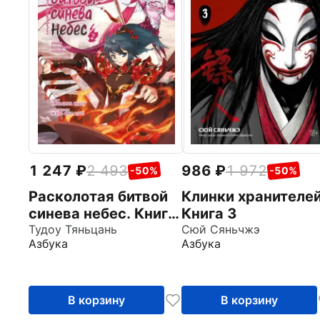
1 247
2 493
986
1 972
-50%
-50%
Расколотая битвой
Клинки хранителей
синева небес. Книга
Книга 3
2
Тудоу Тяньцань
Сюй Сяньчжэ
Азбука
Азбука
В корзину
В корзину