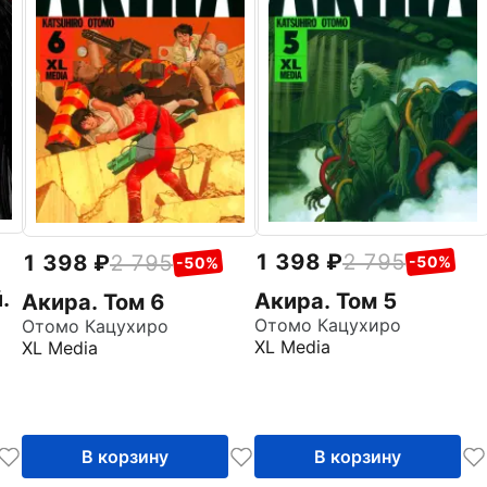
1 398
2 795
1 398
2 795
-50%
-50%
.
Акира. Том 5
Акира. Том 6
Отомо Кацухиро
Отомо Кацухиро
XL Media
XL Media
В корзину
В корзину