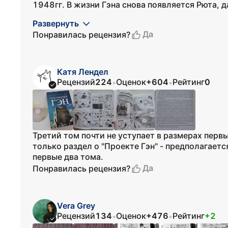
1948гг. В жизни Гэна снова появляется Рюта, да
Развернуть
Да
Понравилась рецензия?
Катя Лендел
Рецензий
224
Оценок
+604
Рейтинг
0
•
•
Третий том почти не уступает в размерах перв
только раздел о "Проекте Гэн" - предполагается
первые два тома.
Да
Понравилась рецензия?
Vera Grey
Рецензий
134
Оценок
+476
Рейтинг
+2
•
•