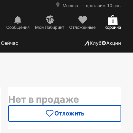
Москва
— доставим 10 авг.
0
Сообщения
Mой Лабиринт
Отложенные
Корзина
 Сейчас
Клуб
Акции
Нет в продаже
Отложить