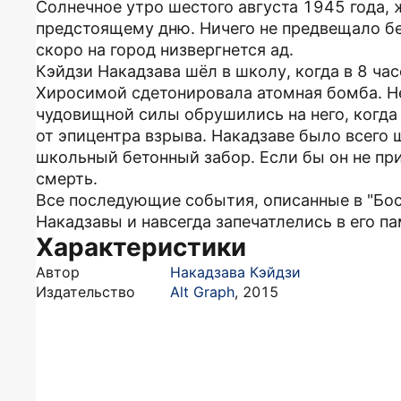
Солнечное утро шестого августа 1945 года,
предстоящему дню. Ничего не предвещало бе
скоро на город низвергнется ад.
Кэйдзи Накадзава шёл в школу, когда в 8 ча
Хиросимой сдетонировала атомная бомба. Н
чудовищной силы обрушились на него, когда 
от эпицентра взрыва. Накадзаве было всего ш
школьный бетонный забор. Если бы он не пр
смерть.
Все последующие события, описанные в "Бос
Накадзавы и навсегда запечатлелись в его па
Характеристики
Автор
Накадзава Кэйдзи
Издательство
Alt Graph
,
2015