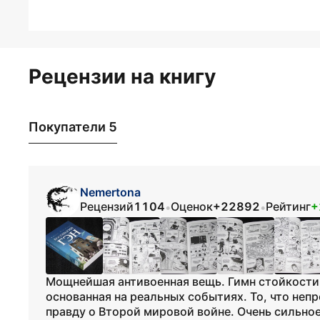
Рецензии на книгу
Покупатели 5
Nemertona
Рецензий
1104
Оценок
+22892
Рейтинг
+
•
•
Мощнейшая антивоенная вещь. Гимн стойкости.
основанная на реальных событиях. То, что неп
правду о Второй мировой войне. Очень сильное