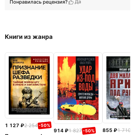
Да
Понравилась рецензия?
Книги из жанра
1 127
2 254
-50%
855
1 710
914
1 827
-
-50%