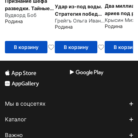
Признание шефа
Два миллиар
Удар из-под воды.
разведки. Тайные
ариев под р
Стратегия победы
Вудворд Боб
войны ЦРУ в Иране
Грейгъ Ольга Ивановна
Индо-пакист
- морские дроны
Родина
и Афганистане
Родина
Родина
конфликт в
Кашмире 19
1948 годы
В корзину
В корзину
В корзин
Мы в соцсетях
Каталог
Важно