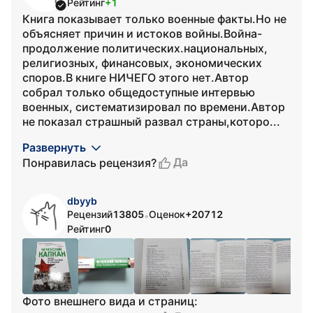
Рейтинг
+1
Книга показывает только военные факты.Но не
объясняет причин и истоков войны.Война-
продолжение политических.национальных,
религиозных, финансовых, экономических
споров.В книге НИЧЕГО этого нет.Автор
собрал только общедоступные интервью
военных, систематизировал по времени.Автор
не показал страшный развал страны,которо...
Развернуть
Да
Понравилась рецензия?
dbyyb
Рецензий
13805
Оценок
+20712
•
Рейтинг
0
Фото внешнего вида и страниц: