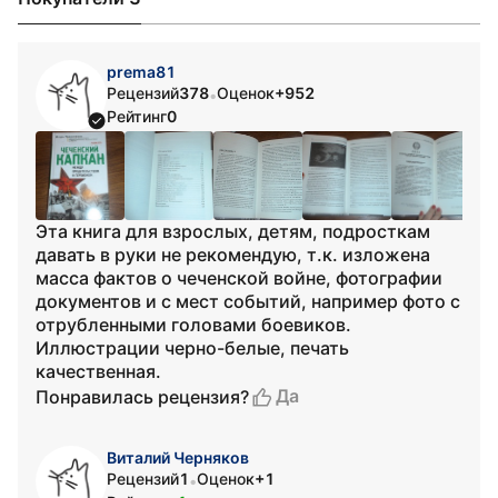
prema81
Рецензий
378
Оценок
+952
•
Рейтинг
0
Эта книга для взрослых, детям, подросткам
давать в руки не рекомендую, т.к. изложена
масса фактов о чеченской войне, фотографии
документов и с мест событий, например фото с
отрубленными головами боевиков.
Иллюстрации черно-белые, печать
качественная.
Да
Понравилась рецензия?
Виталий Черняков
Рецензий
1
Оценок
+1
•