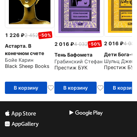
1 226
2 452
-50%
2 016
4 03
2 016
4 032
-50%
Астарта. В
конечном счете
Дети Бога-С
Тень Бафомета
Бойе Карин
Грабинский Стефан
Black Sheep Books
Престиж БУК
Престиж БУК
В корзину
В корзину
В корзин