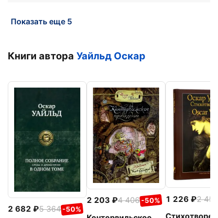
Показать еще 5
Книги автора
Уайльд Оскар
1 226
2 45
2 203
4 406
-50%
2 682
5 364
-50%
Стихотворен
Кентервильское