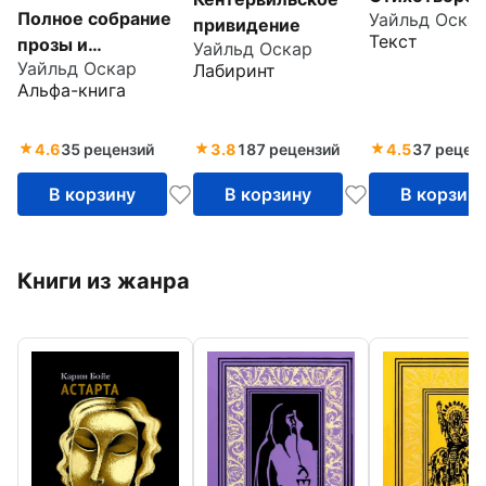
Полное собрание
Уайльд Оска
привидение
Текст
прозы и
Уайльд Оскар
Уайльд Оскар
драматургии в
Лабиринт
Альфа-книга
одном томе
4.6
35 рецензий
3.8
187 рецензий
4.5
37 рецен
В корзину
В корзину
В корзин
Книги из жанра