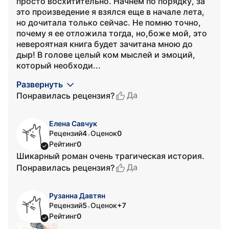
просто восхитительно. Начнем по порядку, за
это произведение я взялся еще в начале лета,
но дочитала только сейчас. Не помню точно,
почему я ее отложила тогда, но,боже мой, это
невероятная книга будет зачитана мною до
дыр! В голове целый ком мыслей и эмоций,
который необходи...
Развернуть
Да
Понравилась рецензия?
Елена Савчук
Рецензий
4
Оценок
0
•
Рейтинг
0
Шикарный роман очень трагическая история.
Да
Понравилась рецензия?
Рузанна Давтян
Рецензий
5
Оценок
+7
•
Рейтинг
0