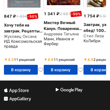
1 341
2 681
-50%
1 754
3 50
847
1 694
-50%
Мистер Вечный
Завтрак, ужин
Хочу тебя на
Канун. Поваренная
обед! 100
завтрак. Рецепты
Андреева Татьяна
книга для
Стил Лиза
Жуковец Оксана
кулинарных
красивых и
Манн, Иванов и
Хэллоуина
КоЛибри
ИД Комсомольская
шедевров,
здоровых
Фербер
правда
рецептов,
завтраков на
маленьких
каждый день
4.3
11 рецензий
4.6
11 рецензий
4.5
2 реценз
хитростей и
вариаций
В корзину
В корзину
В корзин