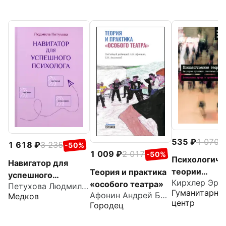
535
1 070
-
1 618
3 235
-50%
1 009
2 017
-50%
Психологиче
Навигатор для
теории
Теория и практика
успешного
Кирхлер Эри
организаций.
«особого театра»
Петухова Людмила Ивановна
психолога
Гуманитарны
Афонин Андрей Борисович
Медков
центр
Городец