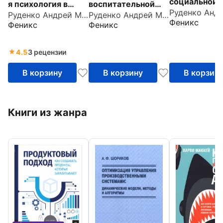
социальной 
я психология в
воспитательной
для бакалавр
Руденко Андрей Михайлович
Руденко Андрей Михайлович
схемах и таблицах.
работы. Учебное
Феникс
Феникс
Феникс
Учебник. ФГ
Учебное пособие
пособие
4.5
3 рецензии
В корзину
В корзину
В корзин
Книги из жанра