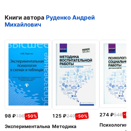
Книги автора
Руденко Андрей
Михайлович
274
548
-5
98
196
125
249
-50%
-50%
Психология
Экспериментальна
Методика