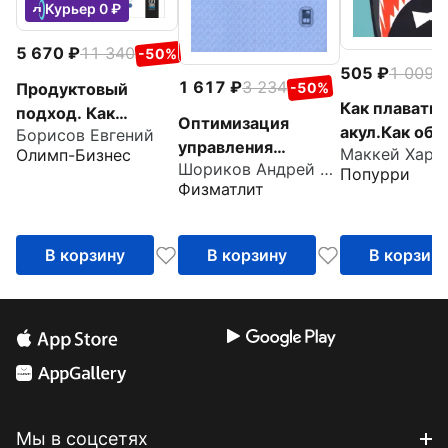
Курьер 0 ₽
5 670
11 340
-50%
505
1 009
-
1 617
3 234
-50%
Продуктовый
Как плавать 
подход. Как
Оптимизация
акул.Как обо
Борисов Евгений
создавать
управления
Маккей Харв
Олимп-Бизнес
конкурентов 
продукты, которые
Шориков Андрей Федорович
производственным
Попурри
торговле,
зарабатывают
Физматлит
и системами.
управлении,
Динамические
мотивации,
модели, методы и
ведении
В корзину
В корзину
В корзин
алгоритмы
переговоров
Мы в соцсетях