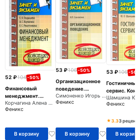
53
106
-50%
53
106
-50
52
104
-50%
Организационное
Гостиничный
Финансовый
поведение.
сервис. Конс
Симоненко Игорь Леонидович
менеджмент.
Конспект лекций
лекций
Феникс
Корчагина Алена Сергеевна
Конспект лекций
Феникс
Феникс
3.3
3 реценз
В корзину
В корзину
В корзин