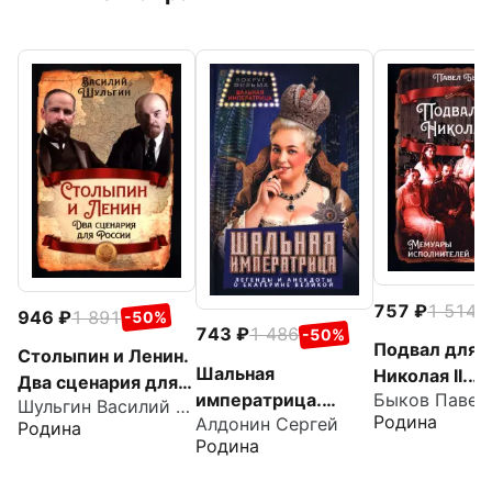
757
1 514
-
946
1 891
-50%
743
1 486
-50%
Подвал для
Столыпин и Ленин.
Шальная
Николая II.
Два сценария для
императрица.
Мемуары
Шульгин Василий Витальевич
России
Родина
Алдонин Сергей
Легенды и
исполнителе
Родина
Родина
анекдоты о
Екатерине Великой