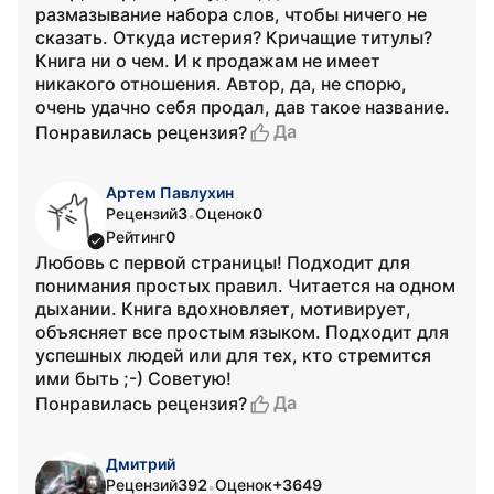
размазывание набора слов, чтобы ничего не
сказать. Откуда истерия? Кричащие титулы?
Книга ни о чем. И к продажам не имеет
никакого отношения. Автор, да, не спорю,
очень удачно себя продал, дав такое название.
Да
Понравилась рецензия?
Артем Павлухин
Рецензий
3
Оценок
0
•
Рейтинг
0
Любовь с первой страницы! Подходит для
понимания простых правил. Читается на одном
дыхании. Книга вдохновляет, мотивирует,
объясняет все простым языком. Подходит для
успешных людей или для тех, кто стремится
ими быть ;-) Советую!
Да
Понравилась рецензия?
Дмитрий
Рецензий
392
Оценок
+3649
•