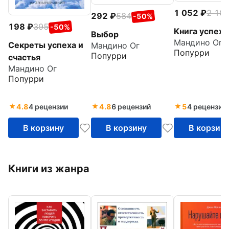
1 052
2 10
292
584
-50%
198
395
-50%
Книга успеха
Выбор
Мандино Ог
Секреты успеха и
Мандино Ог
Попурри
Попурри
счастья
Мандино Ог
Попурри
4.8
4 рецензии
4.8
6 рецензий
5
4 рецензии
В корзину
В корзину
В корзин
Книги из жанра