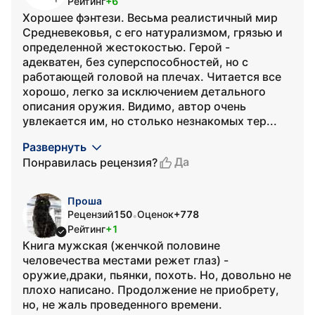
Рейтинг
+6
Хорошее фэнтези. Весьма реалистичный мир
Средневековья, с его натурализмом, грязью и
определенной жестокостью. Герой -
адекватен, без суперспособностей, но с
работающей головой на плечах. Читается все
хорошо, легко за исключением детального
описания оружия. Видимо, автор очень
увлекается им, но столько незнакомых тер...
Развернуть
Да
Понравилась рецензия?
Проша
Рецензий
150
Оценок
+778
•
Рейтинг
+1
Книга мужская (женчкой половине
человечества местами режет глаз) -
оружие,драки, пьянки, похоть. Но, довольно не
плохо написано. Продолжение не приобрету,
но, не жаль проведенного времени.