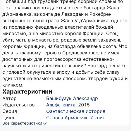
Попавший под грузовик тренер сборной страны по
фехтованию возрождается в теле бастарда Жана
д'Арманьяка, виконта де Лавардан и Рокебрен,
внебрачного сына графа Жана V д'Арманьяка, одного
из последних феодальных властителей божьей
милостью, а не милостью короля Франции. Отец
убит, мать в монастыре, родовые земли захвачены
королем Франции, на бастарда объявлена охота. Что
делать главному герою в Средневековье, не имея
достаточных для прогрессорства естественно-
научных и исторических познаний? Бастард решает
с головой окунуться в эпоху и добыть себе славу
единственно возможным способом: твердой рукой и
клинком.
Характеристики
Автор
Башибузук Александр
Издательство
Альфа-книга
,
2015
Серия
Фантастическая история
Цикл
Страна Арманьяк. 7 книг
Все характеристики