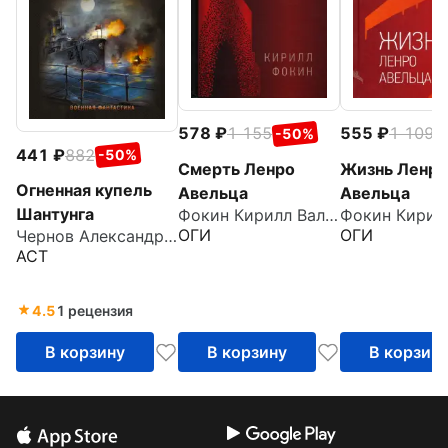
578
1 155
555
1 109
-50%
-
441
882
-50%
Смерть Ленро
Жизнь Ленро
Огненная купель
Авельца
Авельца
Шантунга
Фокин Кирилл Валерьевич
ОГИ
ОГИ
Чернов Александр Борисович
АСТ
4.5
1 рецензия
В корзину
В корзину
В корзин