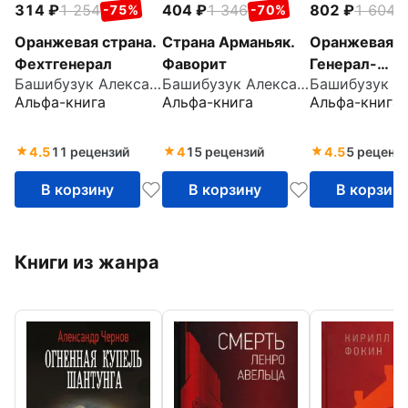
314
1 254
404
1 346
802
1 604
-75%
-70%
-
Оранжевая страна.
Страна Арманьяк.
Оранжевая с
Фехтгенерал
Фаворит
Генерал-
Башибузук Александр
Башибузук Александр
коммандант
Альфа-книга
Альфа-книга
Альфа-книга
4.5
11 рецензий
4
15 рецензий
4.5
5 реценз
В корзину
В корзину
В корзин
Книги из жанра