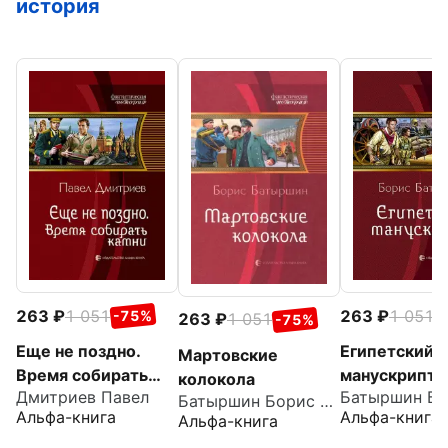
история
263
1 051
263
1 051
-75%
-
263
1 051
-75%
Еще не поздно.
Египетский
Мартовские
Время собирать
манускрипт
колокола
Дмитриев Павел
камни
Батыршин Борис Борисович
Альфа-книга
Альфа-книга
Альфа-книга