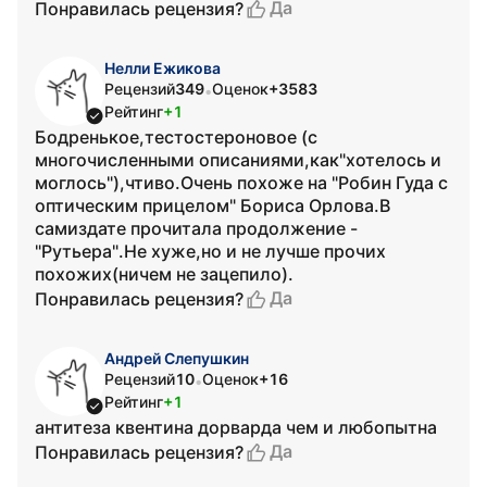
Да
Понравилась рецензия?
Нелли Ежикова
Рецензий
349
Оценок
+3583
•
Рейтинг
+1
Бодренькое,тестостероновое (с
многочисленными описаниями,как"хотелось и
моглось"),чтиво.Очень похоже на "Робин Гуда с
оптическим прицелом" Бориса Орлова.В
самиздате прочитала продолжение -
"Рутьера".Не хуже,но и не лучше прочих
похожих(ничем не зацепило).
Да
Понравилась рецензия?
Андрей Слепушкин
Рецензий
10
Оценок
+16
•
Рейтинг
+1
антитеза квентина дорварда чем и любопытна
Да
Понравилась рецензия?